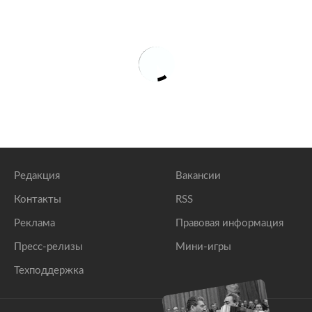
Редакция
Вакансии
Контакты
RSS
Реклама
Правовая информация
Пресс-релизы
Мини-игры
Техподдержка