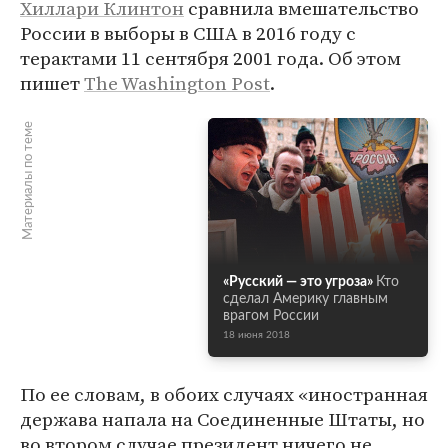
Хиллари Клинтон
сравнила вмешательство
России в выборы в США в 2016 году с
терактами 11 сентября 2001 года. Об этом
пишет
The Washington Post
.
Материалы по теме
«Русский — это угроза»
Кто
сделал Америку главным
врагом России
18 июня 2018
По ее словам, в обоих случаях «иностранная
держава напала на Соединенные Штаты, но
во втором случае президент ничего не