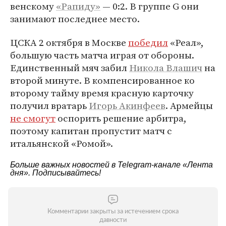
венскому
«Рапиду»
— 0:2. В группе G они
занимают последнее место.
ЦСКА 2 октября в Москве
победил
«Реал»,
большую часть матча играя от обороны.
Единственный мяч забил
Никола Влашич
на
второй минуте. В компенсированное ко
второму тайму время красную карточку
получил вратарь
Игорь Акинфеев
. Армейцы
не смогут
оспорить решение арбитра,
поэтому капитан пропустит матч с
итальянской «Ромой».
Больше важных новостей в Telegram-канале
«Лента
дня»
. Подписывайтесь!
Комментарии закрыты за истечением срока
давности