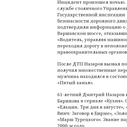
Инцидент произошел ночью. 
службе столичного Управлен
Государственной инспекции
безопасности дорожного дви
подтвердили информацию о 
Варшавском шоссе, отказавши
«Водитель, управляя машиной
переходил дорогу в неполож
правоохранительных органов
После ДТП Назаров вызвал п
получил множественные пере
мужчина находился в состоя
«Пятый канал».
61-летний Дмитрий Назаров 
Баринова
в сериале «Кухня». 
«Ельцин. Три дня в августе»
Винч: Заговор в
Бирме
», «Зол
«Марш Турецкого». Звание на
2000-м году.