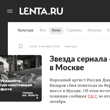
11
A
Культура
Все
Кино
Сериалы
Музыка
К
10:04, 9 октября 2018
Культура
Звезда сериала
в Москве
Народный артист
России
Дм
Угадайте,
Назаров
сбил пешехода на В
где настоящее
фото
шоссе в
Москве
. Об этом исто
полиции сообщил
ТАСС
во вт
октября.