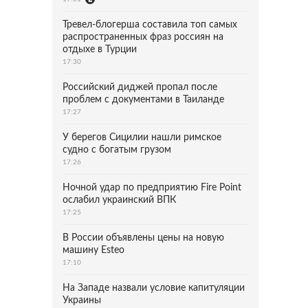
Тревел-блогерша составила топ самых
распространенных фраз россиян на
отдыхе в Турции
17:30
Российский диджей пропал после
проблем с документами в Таиланде
17:27
У берегов Сицилии нашли римское
судно с богатым грузом
17:26
Ночной удар по предприятию Fire Point
ослабил украинский ВПК
17:25
В России объявлены цены на новую
машину Esteo
17:10
На Западе назвали условие капитуляции
Украины