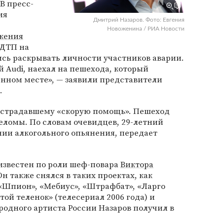
В пресс-
ия
Дмитрий Назаров. Фото: Евгения
Новоженина / РИА Новости
жения
ДТП на
сь раскрывать личности участников аварии.
 Audi, наехал на пешехода, который
енном месте», — заявили представители
.
острадавшему «скорую помощь». Пешеход
ломы. По словам очевидцев, 29-летний
нии алкогольного опьянения, передает
известен по роли шеф-повара
Виктора
Он также снялся в таких проектах, как
, «Шпион», «Мебиус», «Штрафбат», «Ларго
отой теленок» (телесериал 2006 года) и
родного артиста России Назаров получил в