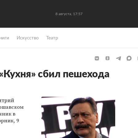
8 августа, 17:57
ниги
Искусство
Театр
 «Кухня» сбил пешехода
итрий
аршавском
чник в
орник, 9