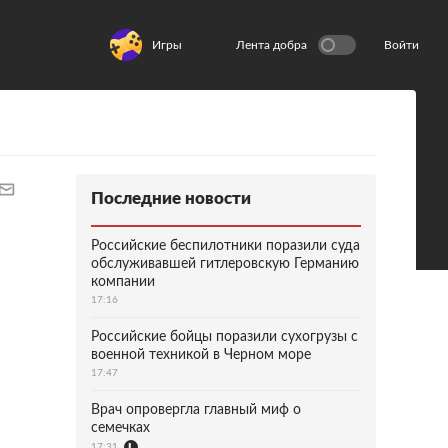
Игры
Лента добра
Войти
Последние новости
Российские беспилотники поразили суда
обслуживавшей гитлеровскую Германию
компании
17:16
Российские бойцы поразили сухогрузы с
военной техникой в Черном море
17:47
Врач опровергла главный миф о
семечках
17:31