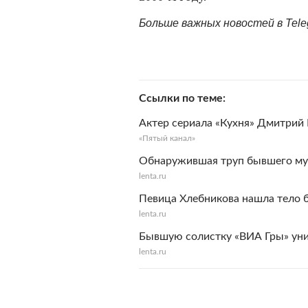
Больше важных новостей в Tel
Ссылки по теме
Актер сериала «Кухня» Дмитрий
«Пятый канал»
Обнаружившая труп бывшего муж
lenta.ru
Певица Хлебникова нашла тело 
lenta.ru
Бывшую солистку «ВИА Гры» униз
lenta.ru