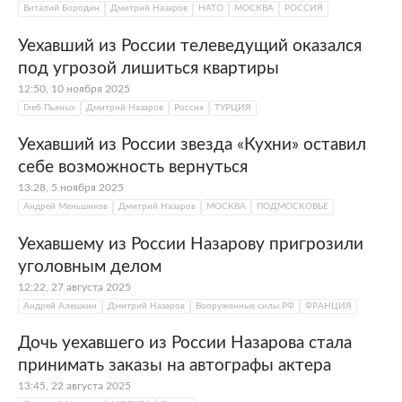
Виталий Бородин
Дмитрий Назаров
НАТО
МОСКВА
РОССИЯ
Уехавший из России телеведущий оказался
под угрозой лишиться квартиры
12:50, 10 ноября 2025
Глеб Пьяных
Дмитрий Назаров
Россия
ТУРЦИЯ
Уехавший из России звезда «Кухни» оставил
себе возможность вернуться
13:28, 5 ноября 2025
Андрей Меньшиков
Дмитрий Назаров
МОСКВА
ПОДМОСКОВЬЕ
Уехавшему из России Назарову пригрозили
уголовным делом
12:22, 27 августа 2025
Андрей Алешкин
Дмитрий Назаров
Вооруженные силы РФ
ФРАНЦИЯ
Дочь уехавшего из России Назарова стала
принимать заказы на автографы актера
13:45, 22 августа 2025