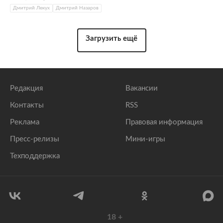
Дмитрий Лекух
Дмитрий Назаров
Загрузить ещё
Редакция
Вакансии
Контакты
RSS
Реклама
Правовая информация
Пресс-релизы
Мини-игры
Техподдержка
18
+