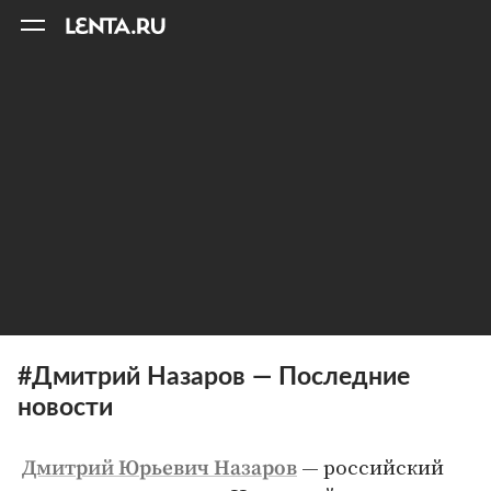
11
A
#Дмитрий Назаров — Последние
новости
— российский
Дмитрий Юрьевич Назаров