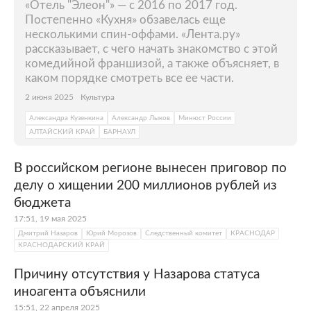
«Отель "Элеон"» — с 2016 по 2017 год.
Постепенно «Кухня» обзавелась еще
несколькими спин-оффами. «Лента.ру»
рассказывает, с чего начать знакомство с этой
комедийной франшизой, а также объясняет, в
каком порядке смотреть все ее части.
2 июня 2025
Культура
Александра Кузенкина
Александр Лыков
Минюст России
АЛТАЙСКИЙ КРАЙ
БАРНАУЛ
В российском регионе вынесен приговор по
делу о хищении 200 миллионов рублей из
бюджета
17:51, 19 мая 2025
Дмитрий Назаров
Юрий Морозов
Следственный комитет
КРАСНОДАР
КРАСНОДАРСКИЙ КРАЙ
Причину отсутствия у Назарова статуса
иноагента объяснили
15:51, 22 апреля 2025