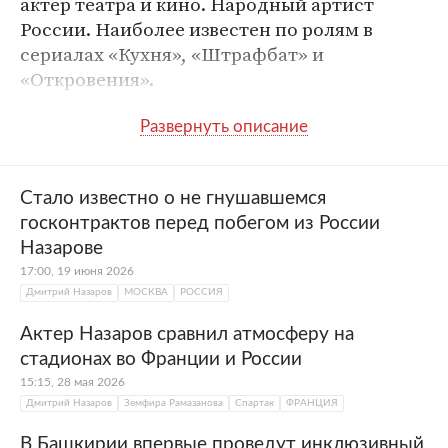
актер театра и кино. Народный артист
России. Наиболее известен по ролям в
сериалах «Кухня», «Штрафбат» и
«Откровения».
Полное имя
Дмитрий Юрьевич
Назаров
Стало известно о не гнушавшемся
Дата рождения
4 июля 1957
госконтрактов перед побегом из России
Назарове
Место рождения
Москва, СССР
17:00, 19 июня 2026
Дмитрий Назаров
МОСКВА
РОССИЯ
Образование
Высшее театральное
училище имени М. С.
Актер Назаров сравнил атмосферу на
Щепкина
стадионах во Франции и России
Сфера деятельности
Актер театра и кино
15:15, 28 мая 2026
Дмитрий Назаров
Земфира Рамазанова
Спартак
ФРАНЦИЯ
В Башкирии впервые проведут инклюзивный