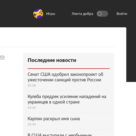
Игры
Лента добра
Войти
Последние новости
Сенат США одобрил законопроект об
ужесточении санкций против России
20:28
Кулеба предрек усиление нападений на
украинцев в одной стране
23:42
Карпин раскрыл имя сына
23:34
В США выступили с необычным