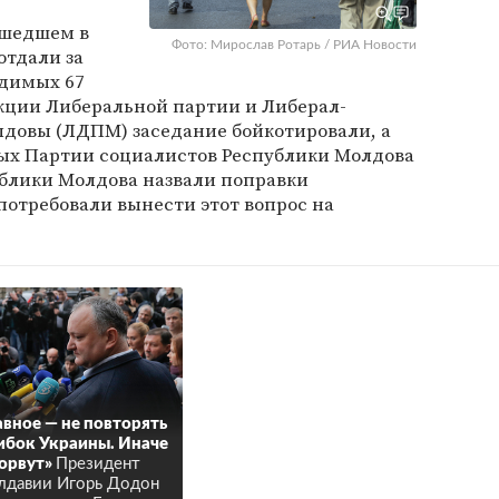
ошедшем в
Фото: Мирослав Ротарь / РИА Новости
отдали за
одимых 67
акции Либеральной партии и Либерал-
довы (ЛДПМ) заседание бойкотировали, а
ых Партии социалистов Республики Молдова
блики Молдова назвали поправки
отребовали вынести этот вопрос на
авное — не повторять
бок Украины. Иначе
орвут»
Президент
давии Игорь Додон