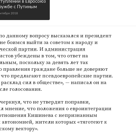
ступлении в Евросоюз
ружбе с Путиным
ентября 2018
по данному вопросу высказался и президент
 не боимся выйти за советом к народу и
ческой партии
. И
администрация
истов убеждены в том, что ответ на
ьным, поскольку за девять лет так
о правления граждане больше не доверяют
 что предлагают псевдоевропейские партии.
расклад сил в обществе», — написал он на
сле голосования.
еркнул, что не утвердит поправки,
ил мнение, что положения о евроинтеграции
 отношения Кишинева с непризнанным
 автономией, жители которых «тяготеют к
кому вектору».