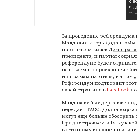
о в
и д
25 с
За проведение референдума 
Молдавии
Игорь Додон
. «Мы
принимаем вызов
Демократи
президента
, и партия социал
референдуме будет отрицател
называемого проевропейског
ни правым партиям, ни тому,
Референдум подтвердит этот 
своей странице в
Facebook
по
Молдавский лидер также подч
передает ТАСС. Додон выраз
могут еще больше обострить
Приднестровьем и Гагаузской
восточному внешнеполитичес