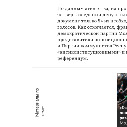
По данным агентства, на пр
четверг заседании депутаты 
документ только 54 из необх
голосов. Как отмечается, фр
демократической партии Мол
представители оппозиционн
и Партии
коммунистов
Респу
«антиконституционными» и п
референдум.
М
а
т
р
и
а
л
ы
п
о
т
е
м
е
е
:
«Гл
оши
раз
Мол