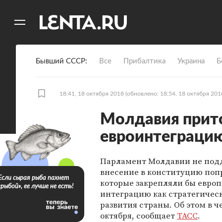
11
A
Бывший СССР
Все
Прибалтика
Украина
Б
18:41, 18 октября 2018
(обновлено: 18:54, 18 октября 201
Молдавия прито
евроинтеграци
Парламент Молдавии не под
внесение в конституцию поп
Если сырая рыба пахнет
которые закрепляли бы евро
«рыбой», ее лучше не есть!
интеграцию как стратегичес
развития страны. Об этом в че
октября, сообщает
ТАСС
.