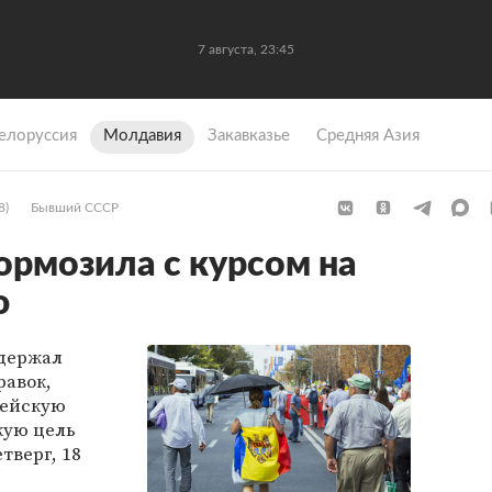
7 августа, 23:45
елоруссия
Молдавия
Закавказье
Средняя Азия
8)
Бывший СССР
рмозила с курсом на
ю
держал
равок,
пейскую
кую цель
тверг, 18