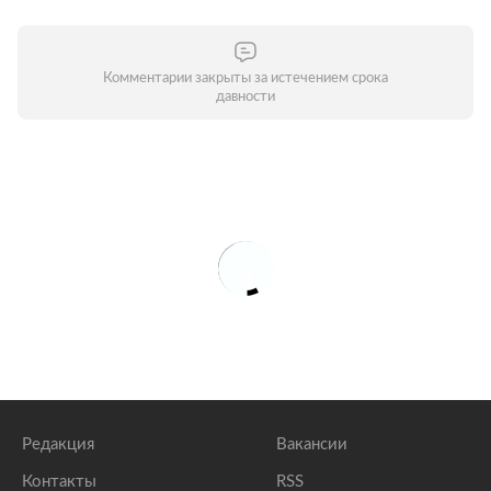
Комментарии закрыты за истечением срока
давности
Редакция
Вакансии
Контакты
RSS