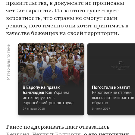
правительства, в документе не прописаны
четкие гарантии. Из-за этого существует
вероятность, что страны не смогут сами
решать, кого именно они хотят принимать в
качестве беженцев на своей территории.
Материалы по теме
В Европу на правах
Погостили и хватит
Бангладеш
Как Украина
Европейские страны
интегрируется в
высылают мигрантов
европейский рынок труда
обратно
29 января 2018
5 июля 2017
Ранее поддерживать пакт отказались
Венгрия
,
Чехия
и
Болгария
, о его неприятии