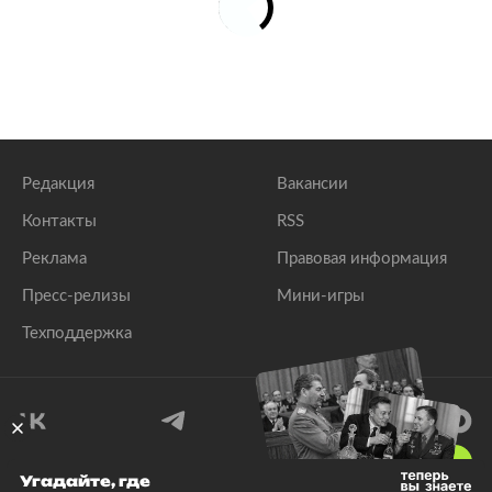
Редакция
Вакансии
Контакты
RSS
Реклама
Правовая информация
Пресс-релизы
Мини-игры
Техподдержка
18
+
Угадайте, где