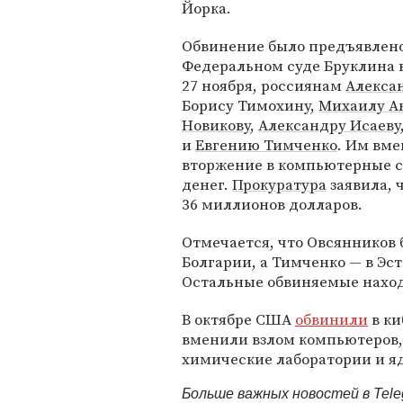
Йорка.
Обвинение было предъявлено
Федеральном суде Бруклина в
27 ноября, россиянам
Алекса
Борису Тимохину,
Михаилу А
Новикову
,
Александру Исаеву
и
Евгению Тимченко
. Им вм
вторжение в компьютерные 
денег.
Прокуратура
заявила, 
36 миллионов долларов.
Отмечается, что Овсянников 
Болгарии, а Тимченко — в Э
Остальные обвиняемые наход
В октябре США
обвинили
в ки
вменили взлом компьютеров,
химические лаборатории и 
Больше важных новостей в Tel