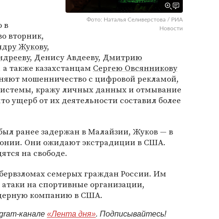
Фото: Наталья Селиверстова / РИА
 в
Новости
о вторник,
ндру Жукову
,
ндрееву
, Денису Авдееву,
Дмитрию
, а также казахстанцам
Сергею Овсянникову
еняют мошенничество с цифровой рекламой,
системы, кражу личных данных и отмывание
что ущерб от их деятельности составил более
был ранее задержан в Малайзии, Жуков — в
стонии. Они ожидают экстрадиции в США.
ятся на свободе.
бервзломах семерых граждан России. Им
 атаки на спортивные организации,
ядерную компанию в США.
egram-канале
«Лента дня»
. Подписывайтесь!