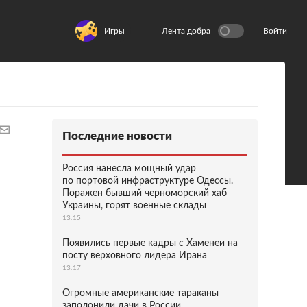
Игры
Лента добра
Войти
Последние новости
Россия нанесла мощный удар
по портовой инфраструктуре Одессы.
Поражен бывший черноморский хаб
Украины, горят военные склады
13:15
Появились первые кадры с Хаменеи на
посту верховного лидера Ирана
13:17
Огромные американские тараканы
заполонили дачи в России