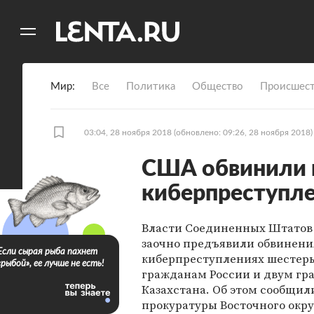
11
A
Мир
Все
Политика
Общество
Происшест
03:04, 28 ноября 2018
(обновлено: 09:26, 28 ноября 2018)
США обвинили 
киберпреступл
Власти Соединенных Штатов
заочно предъявили обвинени
Если сырая рыба пахнет
киберпреступлениях шестер
«рыбой», ее лучше не есть!
гражданам России и двум г
Казахстана. Об этом сообщил
прокуратуры Восточного окру