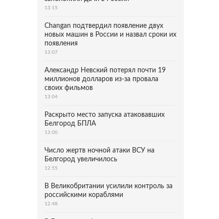
13:15
Changan подтвердил появление двух
новых машин в России и назвал сроки их
появления
13:07
Александр Невский потерял почти 19
миллионов долларов из-за провала
своих фильмов
13:04
Раскрыто место запуска атаковавших
Белгород БПЛА
13:00
Число жертв ночной атаки ВСУ на
Белгород увеличилось
12:55
В Великобритании усилили контроль за
российскими кораблями
12:48