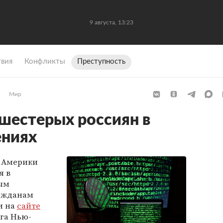
9 августа, 13:23
вия
Конфликты
Преступность
Мир
шестерых россиян в
ениях
 Америки
я в
ым
ражданам
и на
сайте
га Нью-