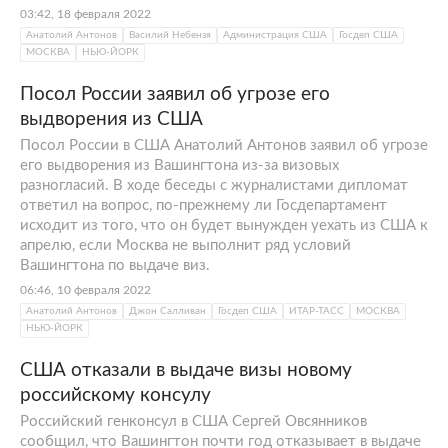
03:42, 18 февраля 2022
Анатолий Антонов
Василий Небензя
Администрация США
Госдеп США
МОСКВА
НЬЮ-ЙОРК
Посол России заявил об угрозе его
выдворения из США
Посол России в США Анатолий Антонов заявил об угрозе
его выдворения из Вашингтона из-за визовых
разногласий. В ходе беседы с журналистами дипломат
ответил на вопрос, по-прежнему ли Госдепартамент
исходит из того, что он будет вынужден уехать из США к
апрелю, если Москва не выполнит ряд условий
Вашингтона по выдаче виз.
06:46, 10 февраля 2022
Анатолий Антонов
Джон Салливан
Госдеп США
ИТАР-ТАСС
МОСКВА
НЬЮ-ЙОРК
США отказали в выдаче визы новому
российскому консулу
Российский генконсул в США Сергей Овсянников
сообщил, что Вашингтон почти год отказывает в выдаче