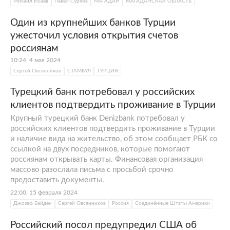
Михаил Исаев
Павел Сурков
МАГАДАН
МАГАДАНСКАЯ ОБЛАСТЬ
Один из крупнейших банков Турции
ужесточил условия открытия счетов
россиянам
10:24, 4 мая 2024
Сергей Овсянников
СТАМБУЛ
ТУРЦИЯ
Турецкий банк потребовал у российских
клиентов подтвердить проживание в Турции
Крупный турецкий банк Denizbank потребовал у
российских клиентов подтвердить проживание в Турции
и наличие вида на жительство, об этом сообщает РБК со
ссылкой на двух посредников, которые помогают
россиянам открывать карты. Финансовая организация
массово разослала письма с просьбой срочно
предоставить документы.
22:00, 15 февраля 2024
Джозеф Байден
Сергей Овсянников
Россия
Соединённые Штаты Америки
Российский посол предупредил США об