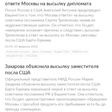
ответе Москвы на высылку дипломата
Посол России в США Анатолий Антонов предупредил
Вашингтон о том, что Москва ответит на высылку
советника-посланника Сергея Трепелкова, назвав ее
недружественным шагом. Он отметил, что Госдеп
«намеренно искажает причины и следствие», высылая
Трепелкова в ответ на высылку из Москвы замглавы
посла США Барта Гормана.
03:59, 25 февраля 2022
Анатолий Антонов
Джон Салливан
Госдеп США
МИД России
ВАШИНГТОН
МОСКВА
Захарова объяснила высылку заместителя
посла США
Официальный представитель МИД России Мария
Захарова объяснила высылку заместителя посла США
Барта Гормана зеркальной мерой в ответ на высылку
советника-посланника РФ в Вашингтоне. Она отметила,
что Госдеп «демонстративно проигнорировал» обращение
Москвы с просьбой продлить его пребывание хотя бы до
приезда «сменщика».