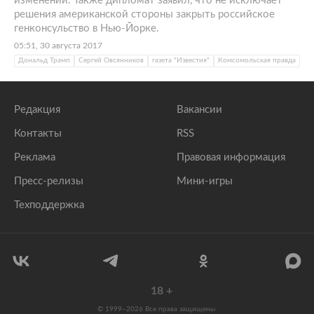
изменений. Также дипломат заявил, что не исключает
решения американской стороны закрыть российское
генконсульство в Нью-Йорке.
05:51, 30 августа 2017
Дональд Трамп
Сергей Овсянников
газета "Известия"
Комсомольская правда
Редакция
Вакансии
Контакты
RSS
Реклама
Правовая информация
Пресс-релизы
Мини-игры
Техподдержка
18
+
© 1999–2026 Все права защищены.