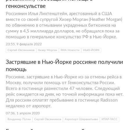
генконсульстве
Россиянин Илья Лихтенштейн, арестованный в США
вместе со своей супругой Хизер Морган (Heather Morgan)
по обвинению в отмывании украденных биткоинов на
сумму в 4,5 миллиарда долларов, не обращался пока за
помощью в генеральное консульство РФ в Нью-Йорке.
23:55, 9 февраля 2022
Сергей Овсянников
Хизер Морган
РИА Новости
НЬЮ-ЙОРК
Застрявшие в Нью-Йорке россияне получили
помощь
Россияне, застрявшие в Нью-Йорке из-за отмены рейса в
Москву, получили помощь от Генконсульства России.
Всего в гостинице разместили 47 человек. Следующий
рейс ожидается на днях, но точной информации пока нет.
Для россиян оплатят пребывание в гостинице Radisson
недалеко от аэропорт.
07:36, 1 апреля 2020
Владимир Путин
Сергей Овсянников
Аэропорт Шереметьево
ИТАР-ТАСС