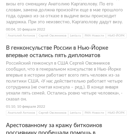
визы его сменщику Анатолию Каргаполову. По его
словам, замена должна произойти еще в мае прошлого
года, однако из-за отказе в выдаче визы происходит
задержка. При это неизвестно, Каргаполову дадут визу.
00:04, 10 февраля 2022
Анатолий Антонов
Сергей Овсянников
Lenta.ru
РИА Новости
НЬЮ-ЙОРК
В генконсульстве России в Нью-Йорке
впервые остались пять дипломатов
Российский генконсул в США Сергей Овсянников
сообщил, что в генеральном консульстве в Нью-Йорке
впервые в истории работают всего пять человек из-за
политики США. «У нас действительно работает четыре
сотрудника (не считая консула – ред.). В конце января
уехали пять семей. Остались ровно четыре человека», -
сказал он.
01:10, 10 февраля 2022
Анатолий Антонов
Сергей Овсянников
Lenta.ru
РИА Новости
НЬЮ-ЙОРК
Арестованному за кражу биткоинов
россиянину пообещали помощь в