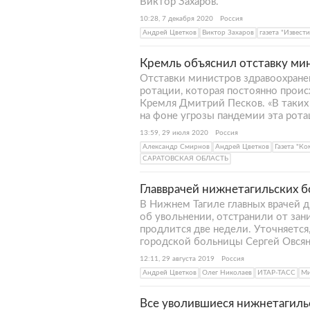
Виктор Захаров.
10:28, 7 декабря 2020
Россия
Андрей Цветков
Виктор Захаров
газета "Извести
Кремль объяснил отставку мин
Отставки министров здравоохране
ротации, которая постоянно прои
Кремля Дмитрий Песков. «В таких 
на фоне угрозы пандемии эта рот
13:59, 29 июля 2020
Россия
Александр Смирнов
Андрей Цветков
Газета "К
САРАТОВСКАЯ ОБЛАСТЬ
Главврачей нижнетагильских 
В Нижнем Тагиле главных врачей д
об увольнении, отстранили от за
продлится две недели. Уточняется
городской больницы Сергей Овсян
12:11, 29 августа 2019
Россия
Андрей Цветков
Олег Николаев
ИТАР-ТАСС
Ми
Все уволившиеся нижнетагильс