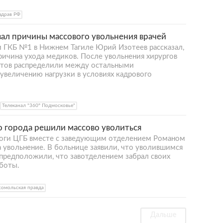
здрав РФ
вал причины массового увольнения врачей
 ГКБ №1 в Нижнем Тагиле Юрий Изотеев рассказал,
причина ухода медиков. После увольнения хирургов
тов распределили между остальными
увеличению нагрузки в условиях кадрового
Телеканал "360° Подмосковье"
о города решили массово уволиться
логи ЦГБ вместе с заведующим отделением Романом
 увольнение. В больнице заявили, что уволившимся
 предположили, что завотделением забрал своих
аботы.
омольская правда
Дальше