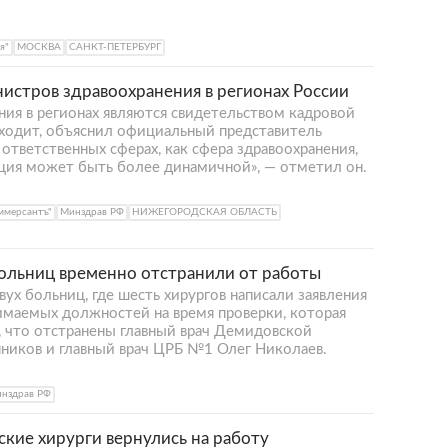
я"
МОСКВА
САНКТ-ПЕТЕРБУРГ
истров здравоохранения в регионах России
ния в регионах являются свидетельством кадровой
сходит, объяснил официальный представитель
ответственных сферах, как сфера здравоохранения,
ация может быть более динамичной», — отметил он.
оммерсантъ"
Минздрав РФ
НИЖЕГОРОДСКАЯ ОБЛАСТЬ
больниц временно отстранили от работы
вух больниц, где шесть хирургов написали заявления
нимаемых должностей на время проверки, которая
, что отстранены главный врач Демидовской
ников и главный врач ЦРБ №1 Олег Николаев.
нздрав РФ
кие хирурги вернулись на работу