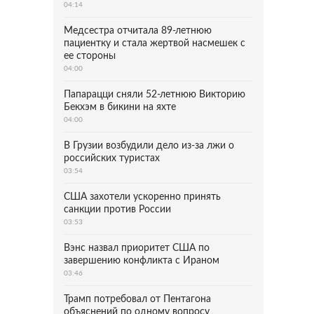
04:14
Медсестра отчитала 89-летнюю
пациентку и стала жертвой насмешек с
ее стороны
04:00
Папарацци сняли 52-летнюю Викторию
Бекхэм в бикини на яхте
04:00
В Грузии возбудили дело из-за лжи о
российских туристах
03:54
США захотели ускоренно принять
санкции против России
03:53
Вэнс назвал приоритет США по
завершению конфликта с Ираном
03:46
Трамп потребовал от Пентагона
объяснений по одному вопросу