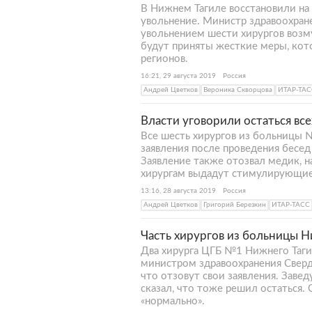
В Нижнем Тагиле восстановили на 
увольнение. Министр здравоохран
увольнением шести хирургов возм
будут приняты жесткие меры, ко
регионов.
16:21, 29 августа 2019
Россия
Андрей Цветков
Вероника Скворцова
ИТАР-ТАС
Власти уговорили остаться вс
Все шесть хирургов из больницы №
заявления после проведения бесе
Заявление также отозвал медик, н
хирургам выдадут стимулирующие 
13:16, 28 августа 2019
Россия
Андрей Цветков
Григорий Березкин
ИТАР-ТАСС
Часть хирургов из больницы Н
Два хирурга ЦГБ №1 Нижнего Таги
министром здравоохранения Сверд
что отзовут свои заявления. За
сказал, что тоже решил остаться.
«нормально».