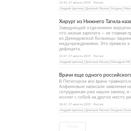
13:43, 27 августа 2019
Россия
Андрей Цветков
Дмитрий Песков
Госдума
Мин
Хирург из Нижнего Тагила наз
Заведующий отделением хирургии
что низкая зарплата — не главная 
из Демидовской больницы пациен
медучреждениями. Это привело к 
дефицита.
23:27, 27 августа 2019
Россия
Андрей Цветков
Дмитрий Песков
Минздрав РФ
Врачи еще одного российског
В Пятигорске все врачи-травмато
Алфимовым написали заявления на
сотрудникам уже нашли замену, и
коллег с собой на другое место р
18:41, 27 августа 2019
Россия
Андрей Цветков
Дмитрий Песков
Госдума
Комс
Назад