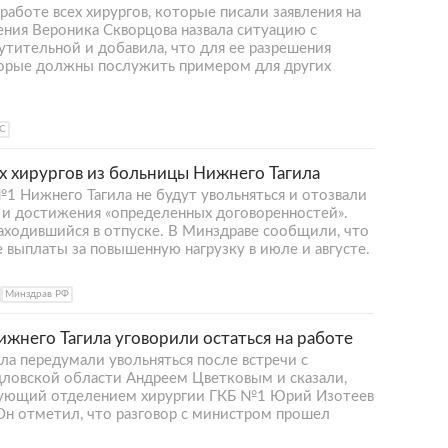
работе всех хирургов, которые писали заявления на
ения Вероника Скворцова назвала ситуацию с
утительной и добавила, что для ее разрешения
торые должны послужить примером для других
С
ех хирургов из больницы Нижнего Тагила
1 Нижнего Тагила не будут увольняться и отозвали
д и достижения «определенных договоренностей».
аходившийся в отпуске. В Минздраве сообщили, что
выплаты за повышенную нагрузку в июле и августе.
Минздрав РФ
ижнего Тагила уговорили остаться на работе
ла передумали увольняться после встречи с
ловской области Андреем Цветковым и сказали,
ведующий отделением хирургии ГКБ №1 Юрий Изотеев
 Он отметил, что разговор с министром прошел