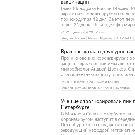
вакцинации
Глава Минздрава России Михаил М
заразиться коронавирусом после в
происходит за 42 дня. За этот пе
через 21 день. Пока идет формир
21:22, 8 декабря 2020
Россия
Андрей Цветков
Михаил Мурашко
ИТАР-ТАСС
Врач рассказал о двух уровня
Проникновению коронавируса в ор
защиты: врожденный иммунитет и 
микробиолог Андрей Цветков. Он 
стопроцентную защиту, и должна 
06:38, 7 декабря 2020
Наука и техника
Андрей Цветков
Владимир Путин
ИА Sputnik
Ученые спрогнозировали пик 
Петербурге
В Москве и Санкт-Петербурге пик 
коронавирусом наступит в середин
Петербургского государственного 
заведующий кафедрой математиче