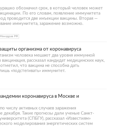
урашко обозначил срок, в который человек может
акцинации. По его словам, появление иммунитета
риод проводится две инъекции вакцины. Вторая —
ование иммунитета, заражение возможно.
Минздрав РФ
х защиты организма от коронавируса
ганизм человека мешают два уровня иммунной
вакцинация, рассказал кандидат медицинских наук,
отметил, что вакцина не способна дать
лишь «подстегивать» иммунитет.
пандемии коронавируса в Москве и
по числу активных случаев заражения
е декабря. Такие прогнозы дали ученые Санкт-
университета (СПБГУ), рассказал «Известиям»
ского моделирования энергетических систем