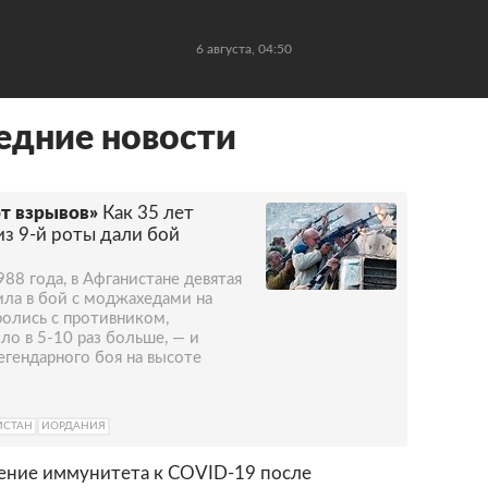
6 августа, 04:50
едние новости
т взрывов»
Как 35 лет
из 9-й роты дали бой
1988 года, в Афганистане девятая
ила в бой с моджахедами на
ролись с противником,
ло в 5-10 раз больше, — и
егендарного боя на высоте
ИСТАН
ИОРДАНИЯ
ление иммунитета к COVID-19 после