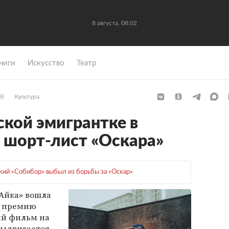
8 августа, 08:02
ниги
Искусство
Театр
8)
Культура
ской эмигрантке в
 шорт-лист «Оскара»
кий «Собибор» выбыл из борьбы за «Оскар»
Айка» вошла
а премию
ий фильм на
выдвигается