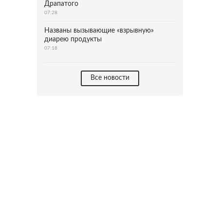
Драпатого
07:28
Названы вызывающие «взрывную»
диарею продукты
07:18
Все новости