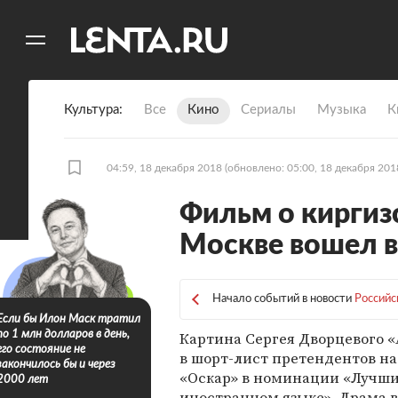
11
A
Культура
Все
Кино
Сериалы
Музыка
К
04:59, 18 декабря 2018
(обновлено: 05:00, 18 декабря 201
Фильм о киргиз
Москве вошел в
Начало событий в новости
Российс
Если бы Илон Маск тратил
Картина Сергея Дворцевого «
по 1 млн долларов в день,
его состояние не
в шорт-лист претендентов н
закончилось бы и через
«Оскар» в номинации «Лучш
2000 лет
иностранном языке». Драма 