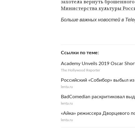
захотела вернуть брошенног
Министерства культуры Росс
Больше важных новостей в Tel
Ссылки по теме
Academy Unveils 2019 Oscar Short
The Hollywood Reporter
Российский «Собибор» выбыл из
lenta.ru
BadComedian раскритиковал выд
lenta.ru
«Айка» режиссера Дворцевого п
lenta.ru