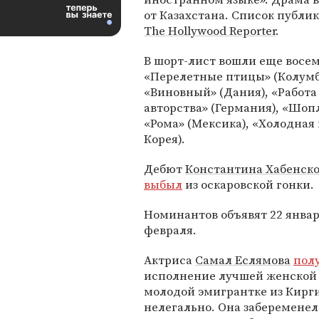
от Казахстана. Список публи
The Hollywood Reporter
.
В шорт-лист вошли еще восем
«Перелетные птицы» (Колумб
«Виновный» (Дания), «Работа 
авторства» (Германия), «Шоп
«Рома» (Мексика), «Холодна
Корея).
Дебют
Константина Хабенско
выбыл
из оскаровской гонки.
Номинантов объявят 22 января
февраля.
Актриса
Самал Еслямова
пол
исполнение лучшей женской р
молодой эмигрантке из Кирги
нелегально. Она забеременел