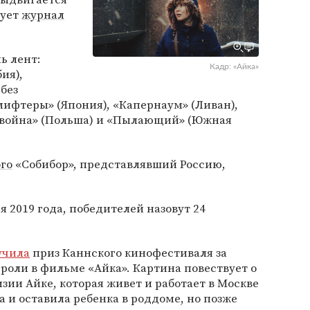
кует
журнал
ь лент:
Кадр: «Айка»
ия),
без
лифтеры» (Япония), «Капернаум» (Ливан),
я война» (Польша) и «Пылающий» (Южная
го
«Собибор», представлявший Россию,
 2019 года, победителей назовут 24
учила
приз Каннского кинофестиваля за
оли в фильме «Айка». Картина повествует о
зии Айке, которая живет и работает в Москве
а и оставила ребенка в роддоме, но позже