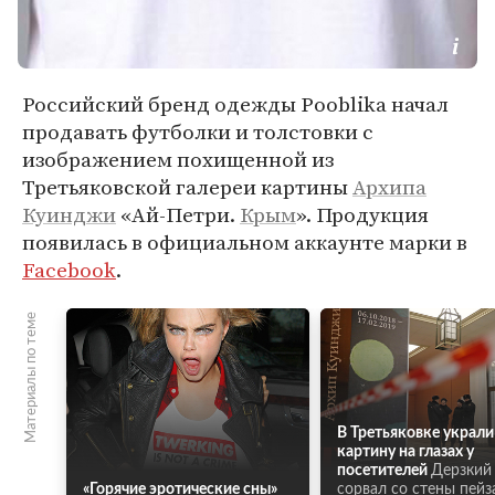
Российский бренд одежды Pooblika начал
продавать футболки и толстовки с
изображением похищенной из
Третьяковской галереи картины
Архипа
Куинджи
«Ай-Петри.
Крым
». Продукция
появилась в официальном аккаунте марки в
Facebook
.
Материалы по теме
В Третьяковке украли
картину на глазах у
посетителей
Дерзкий
«Горячие эротические сны»
сорвал со стены пей