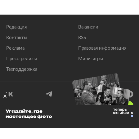
Редакция
Вакансии
Контакты
RSS
Реклама
Правовая информация
Пресс-релизы
Мини-игры
Техподдержка
18
+
Угадайте, где
настоящее фото
© 1999–2026 Все права защищены.
ООО «Лента.Ру»
Лента добра