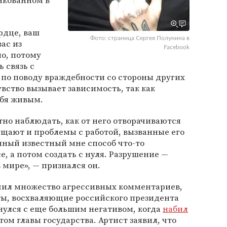
икованном в
рдце, ваш
Фото: страница Сергея Полунина в
ас из
Facebook
но, потому
 связь с
 по поводу враждебности со стороны других
увство вызывает зависимость, так как
ебя живым.
тно наблюдать, как от него отворачиваются
ущают и проблемы с работой, вызванные его
ный известный мне способ что-то
е, а потом создать с нуля. Разрушение —
 мире», — признался он.
учил множество агрессивных комментариев,
ты, восхваляющие российского президента
кнулся с еще большим негативом, когда
набил
том главы государства. Артист заявил, что