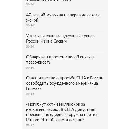
00:40
47-летний мужчина не пережил секса с
женой
00:30
Ушла из жизни заслуженный тренер
России Фаина Саевич
00:20
Обнаружен простой способ снизить
тревожность
00:30
Стало известно о просьбе США к России
освободить осужденного американца
Гилмана
00:18
«Погибнут сотни миллионов за
несколько часов». В США допустили
применение ядерного оружия против
России. Что об этом известно?
00:12