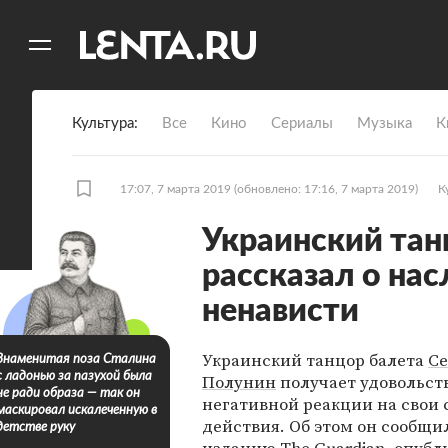
11
A
Культура
Все
Кино
Сериалы
Музыка
К
17:07, 7 марта 2019
(обновлено: 17:16, 7 марта 2019)
К
Украинский тан
рассказал о на
ненависти
Украинский танцор балета
Се
Знаменитая поза Сталина
с ладонью за пазухой была
Полунин
получает удовольст
не ради образа — так он
негативной реакции на свои 
маскировал искалеченную в
действия. Об этом он сообщи
детстве руку