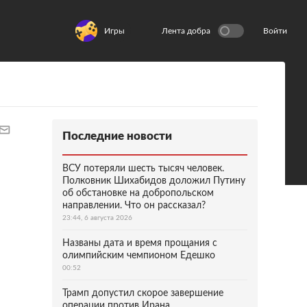
Игры
Лента добра
Войти
Последние новости
ВСУ потеряли шесть тысяч человек.
Полковник Шихабидов доложил Путину
об обстановке на добропольском
направлении. Что он рассказал?
23:44, 6 августа 2026
Названы дата и время прощания с
олимпийским чемпионом Едешко
00:52
Трамп допустил скорое завершение
операции против Ирана