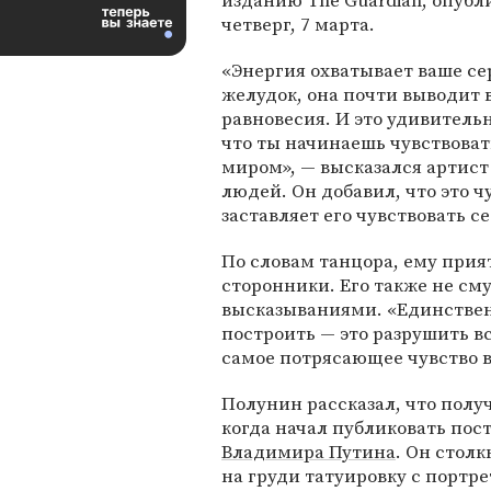
изданию The Guardian, опубл
четверг, 7 марта.
«Энергия охватывает ваше се
желудок, она почти выводит в
равновесия. И это удивитель
что ты начинаешь чувствовать
миром», — высказался артист
людей. Он добавил, что это ч
заставляет его чувствовать с
По словам танцора, ему прия
сторонники. Его также не см
высказываниями. «Единствен
построить — это разрушить вс
самое потрясающее чувство в
Полунин рассказал, что пол
когда начал публиковать пос
Владимира Путина
. Он стол
на груди татуировку с портре