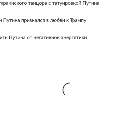
украинского танцора с татуировкой Путина
й Путина признался в любви к Трампу
ть Путина от негативной энергетики
держка
Спецпроекты
Вакансии
RSS
Правовая информация
Ми
е
Ctrl+Enter