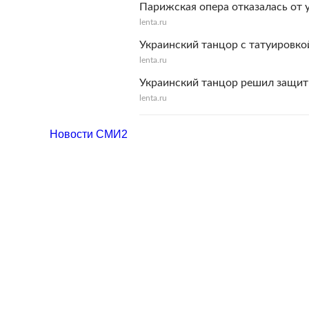
Парижская опера отказалась от 
lenta.ru
Украинский танцор с татуировко
lenta.ru
Украинский танцор решил защити
lenta.ru
Новости СМИ2
Редакция
Реклама
Контакты
Пресс-релизы
Техпод
© 1999–2026 ООО «Лента.Ру»
Нашли опечатку? Нажмит