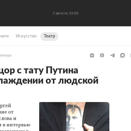
7 августа, 01:02
ниги
Искусство
Театр
ультура
цор с тату Путина
слаждении от людской
ргей
вие от
слова и
л в интервью