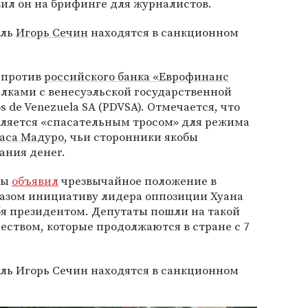
вил он на брифинге для журналистов.
ель
Игорь Сечин
находятся в санкционном
 против
российского банка «Еврофинанс
делками с венесуэльской государственной
 de Venezuela SA (PDVSA). Отмечается, что
ляется «спасательным тросом» для режима
аса Мадуро
, чьи сторонники якобы
ания денег.
лы
объявил
чрезвычайное положение в
разом инициативу лидера оппозиции Хуана
бя президентом. Депутаты пошли на такой
чеством, которые продолжаются в стране с 7
ель Игорь Сечин находятся в санкционном