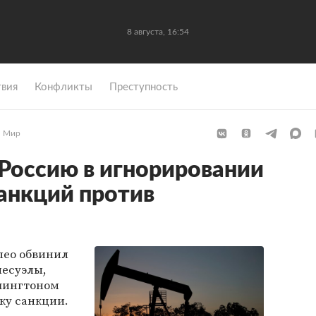
8 августа, 16:54
вия
Конфликты
Преступность
Мир
Россию в игнорировании
анкций против
пео обвинил
несуэлы,
шингтоном
ку санкции.