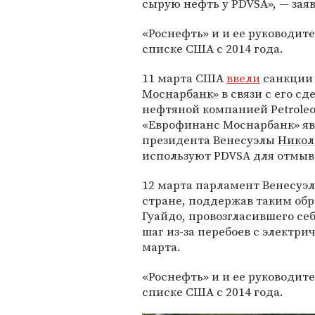
сырую нефть у PDVSA», — зая
«Роснефть» и и ее руководит
списке США с 2014 года.
11 марта США
ввели
санкции
Моснарбанк»
в связи с его с
нефтяной компанией Petroleos
«Еврофинанс Моснарбанк» яв
президента Венесуэлы
Никол
используют PDVSA для отмыв
12 марта парламент Венесуэ
стране, поддержав таким об
Гуайдо, провозгласившего се
шаг из-за перебоев с электри
марта.
«Роснефть» и и ее руководит
списке США с 2014 года.