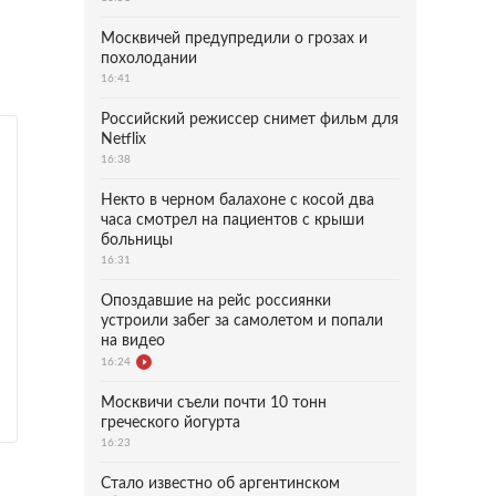
Москвичей предупредили о грозах и
похолодании
16:41
Российский режиссер снимет фильм для
Netflix
16:38
Некто в черном балахоне с косой два
часа смотрел на пациентов с крыши
больницы
16:31
Опоздавшие на рейс россиянки
устроили забег за самолетом и попали
на видео
16:24
Москвичи съели почти 10 тонн
греческого йогурта
16:23
Стало известно об аргентинском