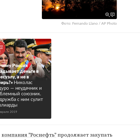
Фото: Fernando Llano / AP Photo
чему Россия
адывает деньги в
есуэлу, а не в
ирь?»
Николас
уро — неудачник и
блемный союзник.
дружба с ним сулит
ллиарды
евраля 2019
я
компания "Роснефть"
продолжает закупать