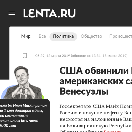
11
A
Мир
Все
Политика
Общество
Происшест
03:29, 12 марта 2019
(обновлено: 13:31, 13 марта 2019)
США обвинили 
американских с
Венесуэлы
Госсекретарь США Майк Пом
Если бы Илон Маск тратил
по 1 млн долларов в день,
Россию в покупке нефти у Ве
его состояние не
несмотря на наложенные Ва
закончилось бы и через
на Боливарианскую Республи
2000 лет