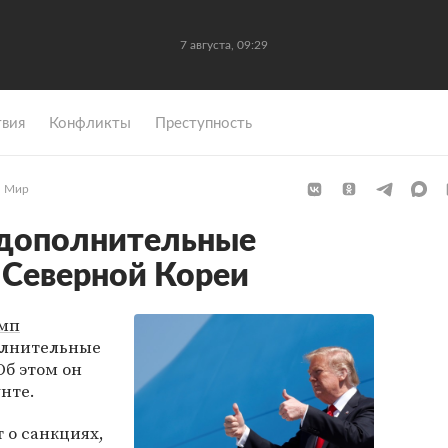
7 августа, 09:29
вия
Конфликты
Преступность
Мир
 дополнительные
 Северной Кореи
амп
олнительные
б этом он
унте.
 о санкциях,