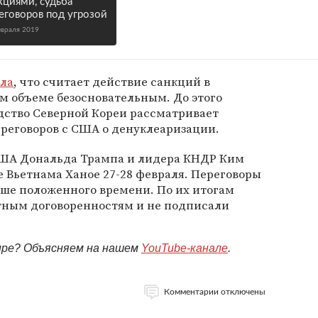
кциями, судьба
еговоров под угрозой
евраля 2019
ила
, что считает действие санкций в
м объеме безосновательным. До этого
одство Северной Кореи рассматривает
реговоров с США о денуклеаризации.
США Дональда Трампа и лидера КНДР Ким
е Вьетнама Ханое 27-28 февраля. Переговоры
ьше положенного времени. По их итогам
тным договоренностям и не подписали
мире? Объясняем на нашем
YouTube-канале
.
Комментарии отключены