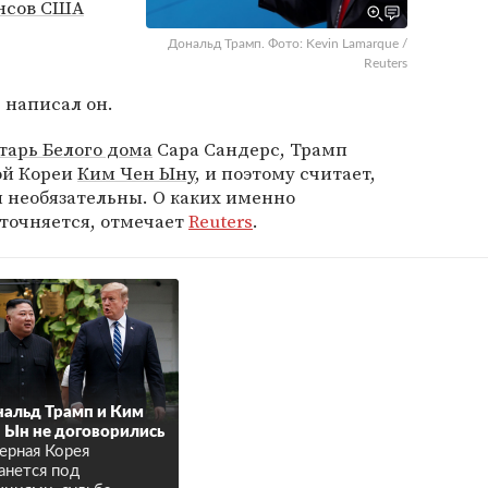
нсов США
Дональд Трамп. Фото: Kevin Lamarque /
Reuters
 написал он.
тарь Белого дома
Сара Сандерс, Трамп
ой Кореи
Ким Чен Ыну
, и поэтому считает,
 необязательны. О каких именно
уточняется, отмечает
Reuters
.
альд Трамп и Ким
 Ын не договорились
ерная Корея
анется под