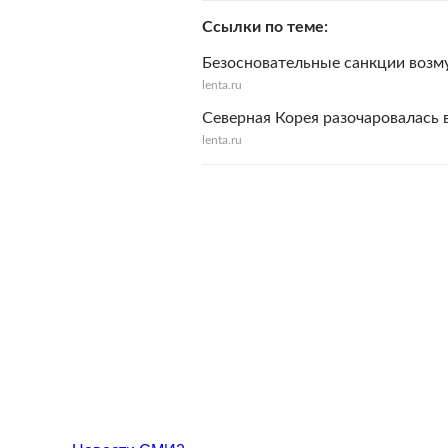
Ссылки по теме
Безосновательные санкции воз
lenta.ru
Северная Корея разочаровалась
lenta.ru