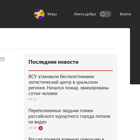
Игры
Лента добра
Войти
Последние новости
ВСУ атаковали беспилотниками
логистический центр в уральском
регионе. Начался пожар, эвакуированы
сотни человек
09:22
Переполненные людьми пляжи
российского курортного города попали
на видео
09:29
Россия провела военную операцию в