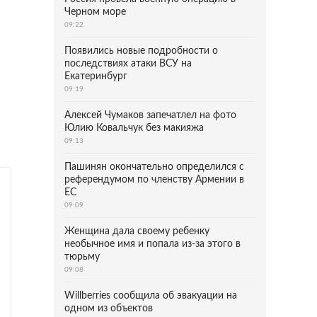
Черном море
09:22
Появились новые подробности о
последствиях атаки ВСУ на
Екатеринбург
09:19
Алексей Чумаков запечатлел на фото
Юлию Ковальчук без макияжа
09:13
Пашинян окончательно определился с
референдумом по членству Армении в
ЕС
09:09
Женщина дала своему ребенку
необычное имя и попала из-за этого в
тюрьму
09:08
Willberries сообщила об эвакуации на
одном из объектов