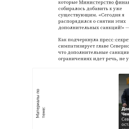
которые
Министерство фина
собиралось добавить к уже
существующим. «Сегодня я
распорядился о снятии этих
дополнительных санкций!» —
Как подчеркнула
пресс-секре
симпатизирует главе Северн
что дополнительные санкции
ограничениях идет речь, не 
М
а
т
р
и
а
л
ы
п
о
т
е
м
е
е
:
Дон
Чен
Сев
ост