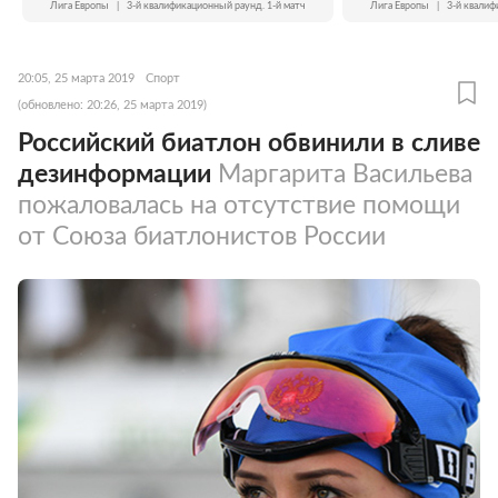
Лига Европы
|
3-й квалификационный раунд. 1-й матч
Лига Европы
|
3-й квалиф
20:05, 25 марта 2019
Спорт
(обновлено: 20:26, 25 марта 2019)
Российский биатлон обвинили в сливе
дезинформации
Маргарита Васильева
пожаловалась на отсутствие помощи
от Союза биатлонистов России