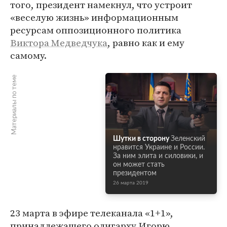
того, президент намекнул, что устроит
«веселую жизнь» информационным
ресурсам оппозиционного политика
Виктора Медведчука
, равно как и ему
самому.
Материалы по теме
Шутки в сторону
Зеленский
нравится Украине и России.
За ним элита и силовики, и
он может стать
президентом
26 марта 2019
23 марта в эфире телеканала «1+1»,
принадлежащего олигарху Игорю