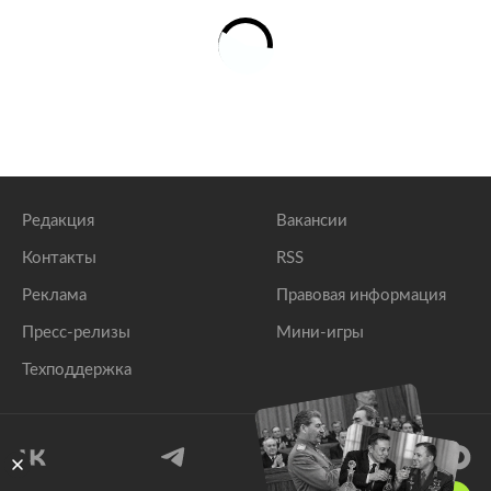
Редакция
Вакансии
Контакты
RSS
Реклама
Правовая информация
Пресс-релизы
Мини-игры
Техподдержка