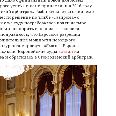
 это дало официальный повод для новых
рого успеха они не принесли, и в 2016 году
мский арбитраж. Разбирательство ожидаемо
нести решение по тяжбе «Газпрома» с
тому же суду потребовалось почти четыре
спели поспорить еще и из-за транзита
 понравилось, что
Евросоюз
разрешил
полнительные мощности немецкого
онкурента маршрута «Ямал — Европа»,
Польши. Европейские суды
встали
на
ва и обратилась в Стокгольмский арбитраж.