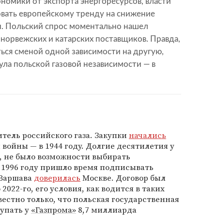
номики от экспорта энергоресурсов, власти
вать европейскому тренду на снижение
и. Польский спрос моментально нашел
норвежских и катарских поставщиков. Правда,
ься сменой одной зависимости на другую,
ула польской газовой независимости — в
тель российского газа. Закупки
начались
войны — в 1944 году. Долгие десятилетия у
, не было возможности выбирать
в 1996 году пришло время подписывать
 Варшава
доверилась
Москве. Договор был
 2022-го, его условия, как водится в таких
вестно только, что польская государственная
купать у
«Газпрома»
8,7 миллиарда