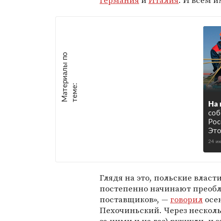
Германия
и
Италия
. И всем 
М
а
т
р
и
а
л
ы
п
о
т
е
м
е
е
:
На 
соб
Рос
Это
24 и
Глядя на это, польские власт
постепенно начинают преобл
поставщиков», —
говорил
осе
Пехочиньский. Через несколь