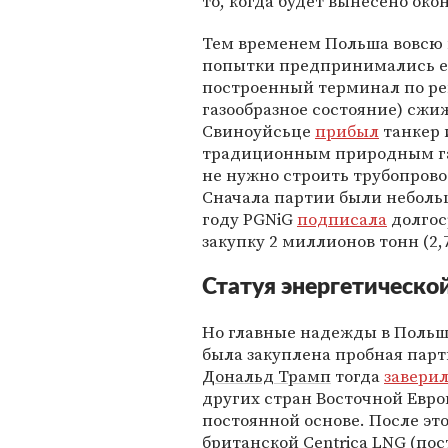
то, когда будет вынесено ок
Тем временем Польша вовсю 
попытки предпринимались еще
построенный терминал по ре
газообразное состояние) сжи
Свиноуйсьце
прибыл
танкер 
традиционным природным газо
не нужно строить трубопров
Сначала партии были небольш
году PGNiG
подписала
долгос
закупку 2 миллионов тонн (2
Статуя энергетическо
Но главные надежды в Польш
была закуплена пробная пар
Дональд Трамп
тогда
завери
других стран Восточной Евр
постоянной основе. После эт
британской Centrica LNG (пос