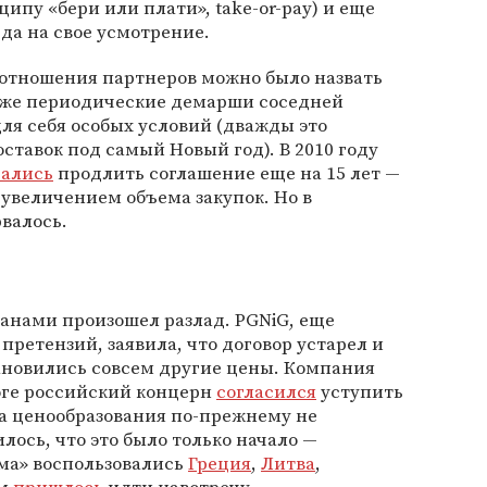
ипу «бери или плати», take-or-pay) и еще
да на свое усмотрение.
 отношения партнеров можно было назвать
аже периодические демарши соседней
для себя особых условий (дважды это
тавок под самый Новый год). В 2010 году
рались
продлить соглашение еще на 15 лет —
 увеличением объема закупок. Но в
валось.
ранами произошел разлад. PGNiG, еще
претензий, заявила, что договор устарел и
ановились совсем другие цены. Компания
тоге российский концерн
согласился
уступить
ла ценообразования по-прежнему не
лось, что это было только начало —
ма» воспользовались
Греция
,
Литва
,