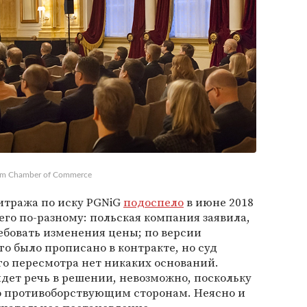
holm Chamber of Commerce
итража по иску PGNiG
подоспело
в июне 2018
его по-разному: польская компания заявила,
ребовать изменения цены; по версии
ого было прописано в контракте, но суд
его пересмотра нет никаких оснований.
идет речь в решении, невозможно, поскольку
о противоборствующим сторонам. Неясно и