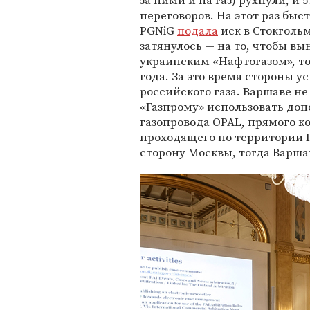
за ними и на газ) рухнули, и
переговоров. На этот раз быст
PGNiG
подала
иск в Стокголь
затянулось — на то, чтобы вы
украинским
«Нафтогазом»
, 
года. За это время стороны у
российского газа. Варшаве не
«Газпрому» использовать до
газопровода OPAL, прямого к
проходящего по территории 
сторону Москвы, тогда Варша