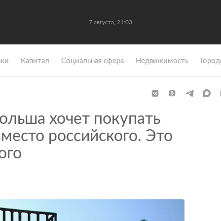
7 августа, 21:03
ки
Капитал
Социальная сфера
Недвижимость
Город
ольша хочет покупать
вместо российского. Это
ого