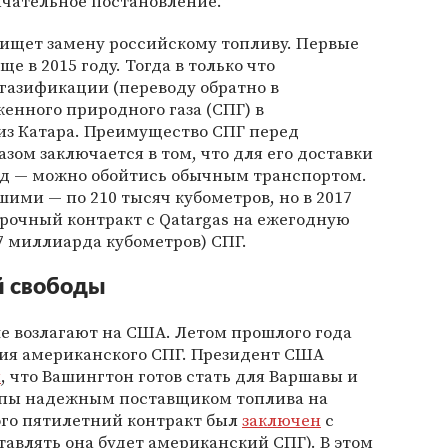
ончательное постановление.
ищет замену российскому топливу. Первые
 в 2015 году. Тогда в только что
газификации (переводу обратно в
женного природного газа (СПГ) в
из Катара. Преимущество СПГ перед
м заключается в том, что для его доставки
од — можно обойтись обычным транспортом.
ими — по 210 тысяч кубометров, но в 2017
рочный контракт с Qatargas на ежегодную
,7 миллиарда кубометров) СПГ.
й свободы
е возлагают на США. Летом прошлого года
тия американского СПГ. Президент США
л
, что Вашингтон готов стать для Варшавы и
опы надежным поставщиком топлива на
ого пятилетний контракт был
заключен
с
тавлять она будет американский СПГ). В этом