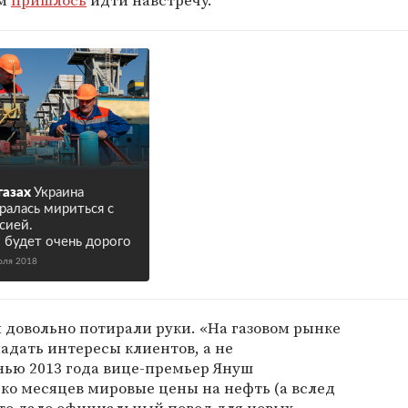
им
пришлось
идти навстречу.
газах
Украина
ралась мириться с
сией.
 будет очень дорого
юля 2018
и довольно потирали руки. «На газовом рынке
адать интересы клиентов, а не
нью 2013 года вице-премьер Януш
ко месяцев мировые цены на нефть (а вслед