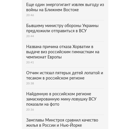
Еще один энергогигант извлек выгоду из
войны на Ближнем Востоке
20:46
Бывшему министру обороны Украины
предложили отправиться в ВСУ
20:44
Названа причина отказа Хорватии в
выдаче виз российским гимнасткам на
чемпионат Европы
20:41
Отчим истязал пятерых детей лопатой и
тесаком в российском регионе
20:38
Найденную в российском регионе
замаскированную мину-ловушку ВСУ
показали на фото
20:36
Замглавы Минстроя сравнил качество
жилья в России и Нью-Йорке