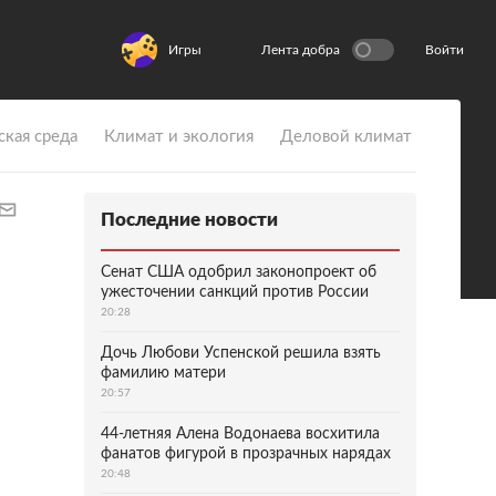
Игры
Лента добра
Войти
ская среда
Климат и экология
Деловой климат
Последние новости
Сенат США одобрил законопроект об
ужесточении санкций против России
20:28
Дочь Любови Успенской решила взять
фамилию матери
20:57
44-летняя Алена Водонаева восхитила
фанатов фигурой в прозрачных нарядах
20:48