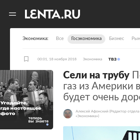
11
A
Экономика
Все
Госэкономика
Бизнес
Рын
00:01, 18 ноября 2018
Экономика
Сели на трубу
П
газ из Америки 
будет очень дор
Угадайте,
где настоящее
Алексей Афонский
(Редактор отдела
фото
«Экономика»)