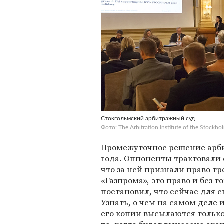
Стокгольмский арбитражный суд
Фото: The Arbitration Institute of the Stock
Промежуточное решение арб
года. Оппоненты трактовали 
что за ней признали право т
«Газпрома», это право и без т
постановил, что сейчас для 
Узнать, о чем на самом деле 
его копии высылаются тольк