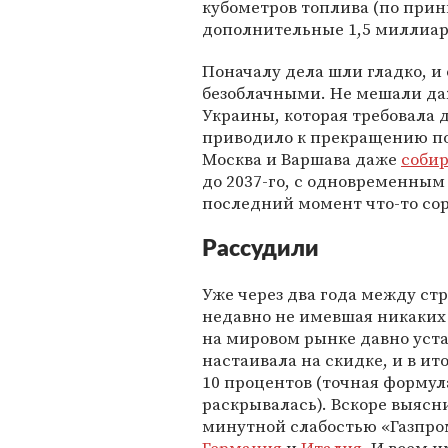
кубометров топлива (по принц
дополнительные 1,5 миллиар
Поначалу дела шли гладко, и
безоблачными. Не мешали д
Украины, которая требовала 
приводило к прекращению пос
Москва и Варшава даже
соби
до 2037-го, с одновременным
последний момент что-то сор
Рассудили
Уже через два года между ст
недавно не имевшая никаких 
на мировом рынке давно уст
настаивала на скидке, и в и
10 процентов (точная форму
раскрывалась). Вскоре выясни
минутной слабостью «Газпро