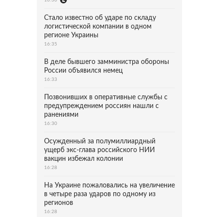
Стало известно об ударе по складу
логистической компании в одном
регионе Украины
16:35
В деле бывшего замминистра обороны
России объявился немец
16:33
Позвонивших в оперативные службы с
предупреждением россиян нашли с
ранениями
16:30
Осужденный за полумиллиардный
ущерб экс-глава российского НИИ
вакцин избежал колонии
16:28
На Украине пожаловались на увеличение
в четыре раза ударов по одному из
регионов
16:28