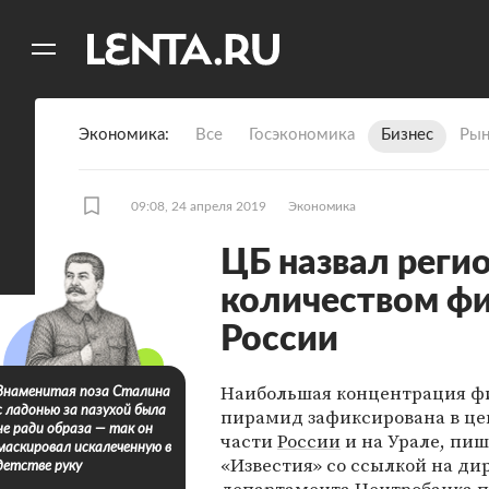
11
A
Экономика
Все
Госэкономика
Бизнес
Рын
09:08, 24 апреля 2019
Экономика
ЦБ назвал реги
количеством фи
России
Наибольшая концентрация ф
Знаменитая поза Сталина
с ладонью за пазухой была
пирамид зафиксирована в ц
не ради образа — так он
части
России
и на Урале, пиш
маскировал искалеченную в
«Известия» со ссылкой на ди
детстве руку