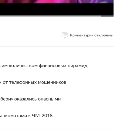
Комментарии отключены
шим количеством финансовых пирамид
н от телефонных мошенников
шбери» оказались опасными
банкоматами к ЧМ-2018