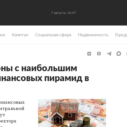
7 августа, 16:47
ки
Капитал
Социальная сфера
Недвижимость
Город
оны с наибольшим
нансовых пирамид в
инансовых
ентральной
ут
ректора