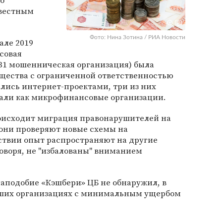
о
вестным
Фото: Нина Зотина / РИА Новости
тале 2019
совая
(31 мошенническая организация) была
бщества с ограниченной ответственностью
ались интернет-проектами, три из них
али как микрофинансовые организации.
роисходит миграция правонарушителей на
 они проверяют новые схемы на
ствии опыт распространяют на другие
говоря, не "избалованы" вниманием
аподобие «Кэшбери» ЦБ не обнаружил, в
ьших организациях с минимальным ущербом