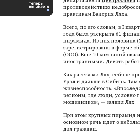
департамента
Центробанка
п
противодействию недобросо
практикам
Валерия Ляха
.
Всего, по его словам, в I квар
года была раскрыта 61 финан
пирамида. Из них половина 
зарегистрирована в форме о
(ООО). Еще 10 компаний оказ
иностранными. Девять работ
Как рассказал Лях, сейчас п
Урал и дальше в Сибирь. Там
жизнеспособность. «Впослед
регионы, где люди, условно 
мошенников», — заявил Лях.
При этом крупных пирамид н
основном речь идет о небол
для граждан.