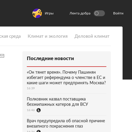
Игры
Лента добра
Войти
ская среда
Климат и экология
Деловой климат
Последние новости
«Он тянет время». Почему Пашинян
избегает референдума о членстве в ЕС и
какие шаги может предпринять Москва?
16:39
Полковник назвал поставщика
безэкипажных катеров для ВСУ
16:46
Врач предупредила об опасной причине
внезапного покраснения глаз
16:36