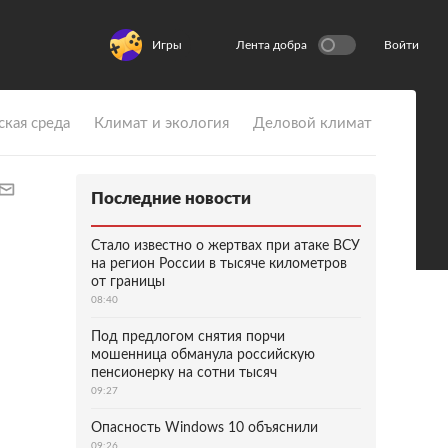
Игры
Лента добра
Войти
ская среда
Климат и экология
Деловой климат
Последние новости
Стало известно о жертвах при атаке ВСУ
на регион России в тысяче километров
от границы
08:40
Под предлогом снятия порчи
мошенница обманула российскую
пенсионерку на сотни тысяч
09:27
Опасность Windows 10 объяснили
09:26