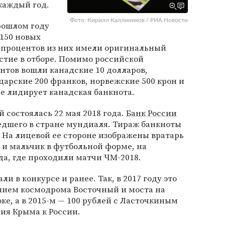
каждый год.
Фото: Кирилл Каллиников / РИА Новости
рошлом году
150 новых
0 процентов из них имели оригинальный
стие в отборе. Помимо российской
нтов вошли канадские 10 долларов,
царские 200 франков, норвежские 500 крон и
ге лидирует канадская банкнота.
 состоялась 22 мая 2018 года.
Банк России
едшего в стране мундиаля. Тираж банкноты
 На лицевой ее стороне изображены вратарь
, и мальчик в футбольной форме, на
а, где проходили матчи ЧМ-2018.
и в конкурсе и ранее. Так, в 2017 году это
ением космодрома Восточный и моста на
ке, а в 2015-м — 100 рублей с Ласточкиным
ия Крыма к России.