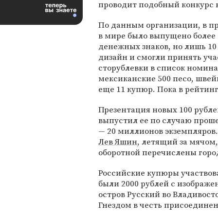
проводит подобный конкурс 
По данным организации, в п
в мире было выпущено более 
денежных знаков, но лишь 1
дизайн и смогли принять уча
сторублевки в список номина
мексиканские 500 песо, швей
еще 11 купюр. Пока в рейтин
Презентация новых 100 рублей
выпустил ее по случаю прош
— 20 миллионов экземпляров.
Лев Яшин
, летящий за мячом
оборотной перечислены город
Российские купюры участвовал
были 2000 рублей с изображ
остров Русский во Владивосто
Гнездом в честь присоединен