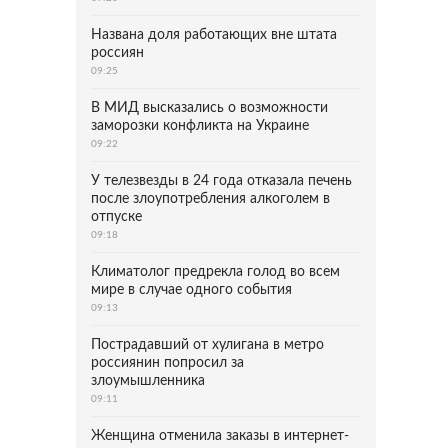
Названа доля работающих вне штата
россиян
09:25
В МИД высказались о возможности
заморозки конфликта на Украине
09:22
У телезвезды в 24 года отказала печень
после злоупотребления алкоголем в
отпуске
09:18
Климатолог предрекла голод во всем
мире в случае одного события
09:13
Пострадавший от хулигана в метро
россиянин попросил за
злоумышленника
09:11
Женщина отменила заказы в интернет-