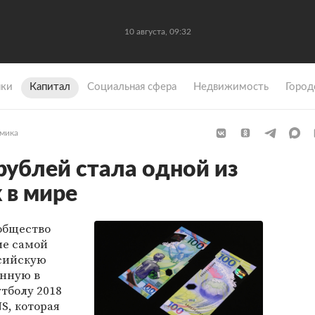
10 августа, 09:32
ки
Капитал
Социальная сфера
Недвижимость
Город
мика
рублей стала одной из
 в мире
общество
ие самой
сийскую
енную в
тболу 2018
S, которая