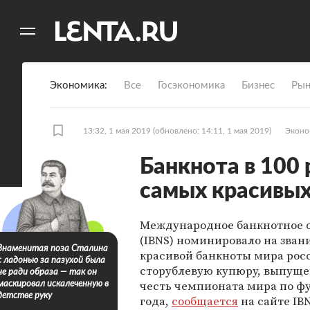
11
A
Экономика
Все
Госэкономика
Бизнес
Рын
13:32, 1 мая 2019
(обновлено: 14:11, 1 мая 2019)
Эконо
Банкнота в 100 
самых красивых
Международное банкнотное 
(IBNS) номинировало на зван
Знаменитая поза Сталина
красивой банкноты мира рос
с ладонью за пазухой была
сторублевую купюру, выпущ
не ради образа — так он
честь чемпионата мира по фу
маскировал искалеченную в
детстве руку
года,
сообщается
на сайте IBN