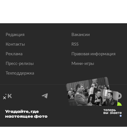
Редакция
Вакансии
Контакты
RSS
Реклама
Правовая информация
Пресс-релизы
Мини-игры
Техподдержка
18
+
Угадайте, где
настоящее фото
© 1999–2026 Все права защищены.
ООО «Лента.Ру»