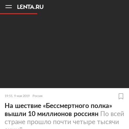
11
A
19:55, 9 мая 2019
Россия
На шествие «Бессмертного полка»
вышли 10 миллионов россиян
По всей
стране прошло почти четыре тысячи