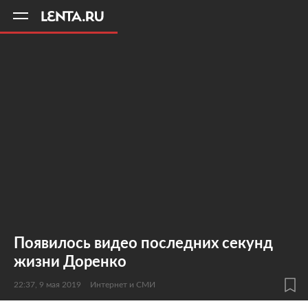
11
A
Появилось видео последних секунд
жизни Доренко
22:37, 9 мая 2019
Интернет и СМИ