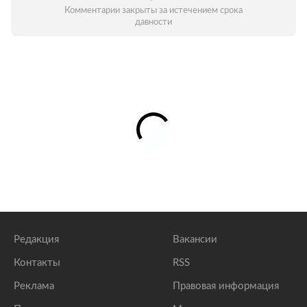
Комментарии закрыты за истечением срока
давности
Редакция
Вакансии
Контакты
RSS
Реклама
Правовая информация