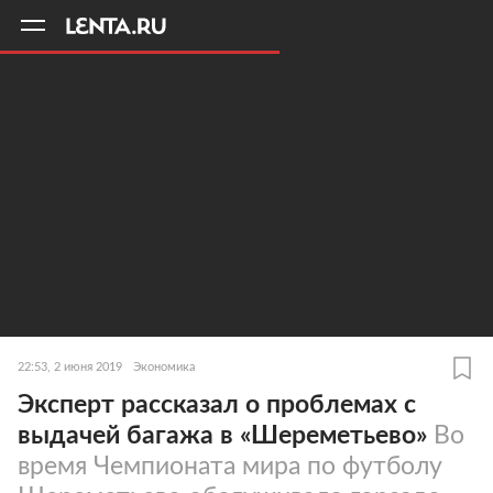
11
A
22:53, 2 июня 2019
Экономика
Эксперт рассказал о проблемах с
выдачей багажа в «Шереметьево»
Во
время Чемпионата мира по футболу