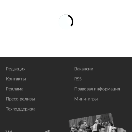
Редакция
Вакансии
Контакты
RSS
Реклама
Правовая информация
Пресс-релизы
Мини-игры
Техподдержка