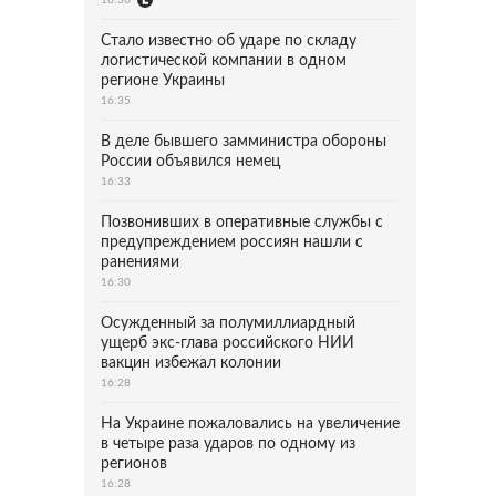
Стало известно об ударе по складу
логистической компании в одном
регионе Украины
16:35
В деле бывшего замминистра обороны
России объявился немец
16:33
Позвонивших в оперативные службы с
предупреждением россиян нашли с
ранениями
16:30
Осужденный за полумиллиардный
ущерб экс-глава российского НИИ
вакцин избежал колонии
16:28
На Украине пожаловались на увеличение
в четыре раза ударов по одному из
регионов
16:28