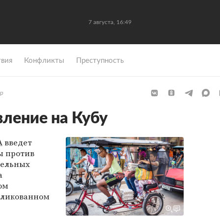
7 августа, 16:49
вия
Конфликты
Преступность
р
ление на Кубу
А
введет
ы против
тельных
а
ом
убликованном