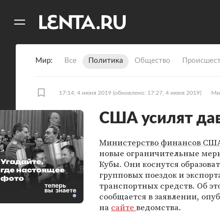
11
A
Мир
Все
Политика
Общество
Происшест
17:14, 4 июня 2019
(обновлено: 17:27, 4 июня 2019)
Ми
США усилят дав
Министерство финансов СШ
новые ограничительные мер
Угадайте,
Кубы. Они коснутся образова
где настоящее
групповых поездок и экспорт
фото
транспортных средств. Об эт
сообщается в заявлении, оп
на
сайте
ведомства.