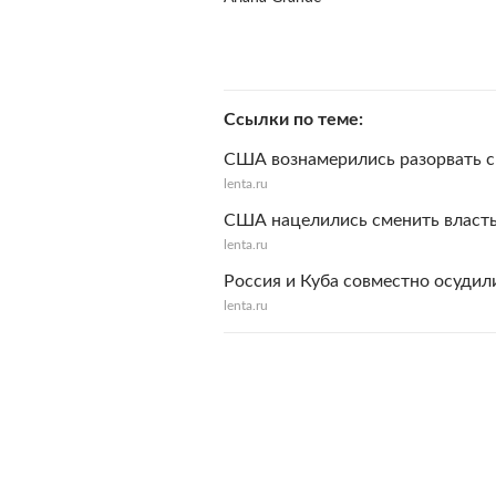
Ссылки по теме
США вознамерились разорвать с
lenta.ru
США нацелились сменить власть
lenta.ru
Россия и Куба совместно осуди
lenta.ru