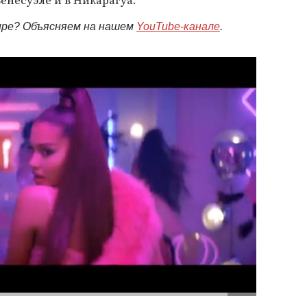
Венесуэле и в Никарагуа.
мире? Объясняем на нашем
YouTube-канале
.