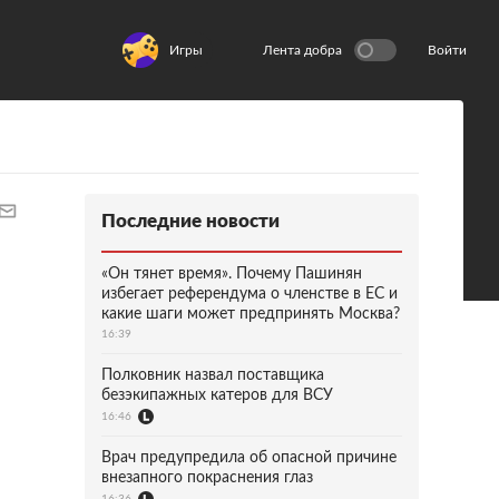
Игры
Лента добра
Войти
Последние новости
«Он тянет время». Почему Пашинян
избегает референдума о членстве в ЕС и
какие шаги может предпринять Москва?
16:39
Полковник назвал поставщика
безэкипажных катеров для ВСУ
16:46
Врач предупредила об опасной причине
внезапного покраснения глаз
16:36