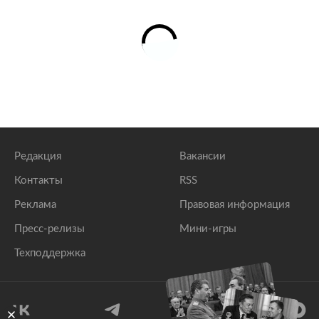
Редакция
Вакансии
Контакты
RSS
Реклама
Правовая информация
Пресс-релизы
Мини-игры
Техподдержка