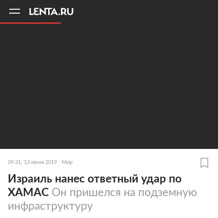
11
A
09:31, 13 июня 2019
Мир
Израиль нанес ответный удар по
ХАМАС
Он пришелся на подземную
инфраструктуру