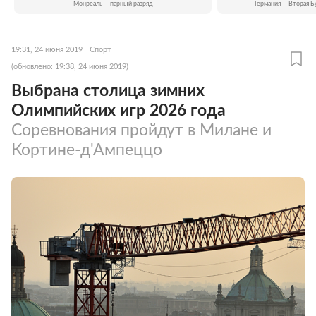
Монреаль — парный разряд
Германия — Вторая Б
19:31, 24 июня 2019
Спорт
(обновлено: 19:38, 24 июня 2019)
Выбрана столица зимних
Олимпийских игр 2026 года
Соревнования пройдут в Милане и
Кортине-д'Ампеццо