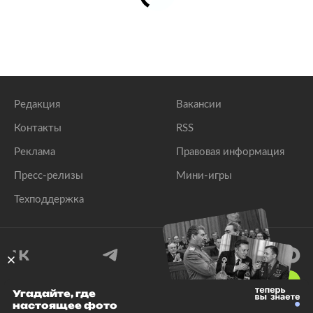
Редакция
Вакансии
Контакты
RSS
Реклама
Правовая информация
Пресс-релизы
Мини-игры
Техподдержка
18
+
Угадайте, где
настоящее фото
© 1999–2026 Все права защищены.
ООО «Лента.Ру»