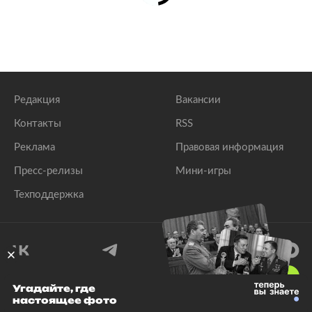
Редакция
Вакансии
Контакты
RSS
Реклама
Правовая информация
Пресс-релизы
Мини-игры
Техподдержка
18
+
Угадайте, где
настоящее фото
© 1999–2026 Все права защищены.
ООО «Лента.Ру»