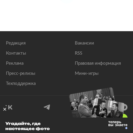
Редакция
Вакансии
Контакты
RSS
Реклама
Правовая информация
Пресс-релизы
Мини-игры
Техподдержка
18
+
Угадайте, где
настоящее фото
© 1999–2026 Все права защищены.
ООО «Лента.Ру»