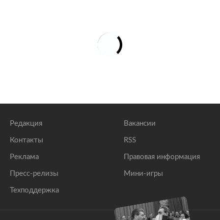
Редакция
Вакансии
Контакты
RSS
Реклама
Правовая информация
Пресс-релизы
Мини-игры
Техподдержка