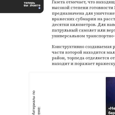
Газета отмечает, что находящ
высокой степени готовности
предназначена для уничтож
вражеских субмарин на расст
десятки километров. Для нав
патрульный самолет или верт
универсальном транспортно-
Конструктивно создаваемая р
части которой находится мал
район, торпеда отделяется от
находит и поражает вражеск
М
а
т
р
и
а
л
ы
п
о
т
е
м
е
е
:
«Не
бер