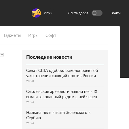
Игры
Лента добра
Войти
Гаджеты
Игры
Софт
Последние новости
Сенат США одобрил законопроект об
ужесточении санкций против России
20:28
Смоленские археологи нашли печь IX
века и закопанный рядом с ней череп
21:24
Названа цель визита Зеленского в
Сербию
21:24