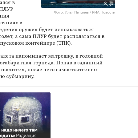
аяся в
 ПЛУР
Фото: Илья Питалев / РИА Новости
ения
ояниях в
едения оружия будет использоваться
олет, а сама ПЛУР будет располагаться в
пусковом контейнере (ТПК).
акета напоминает матрешку, в головной
огабаритная торпеда. Попав в заданный
 носителя, после чего самостоятельно
ую субмарину.
 надо ничего там
едить»
Радиация