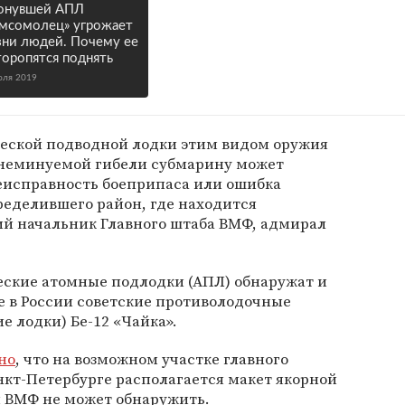
онувшей АПЛ
мсомолец» угрожает
ни людей. Почему ее
торопятся поднять
юля 2019
еской подводной лодки этим видом оружия
 неминуемой гибели субмарину может
неисправность боеприпаса или ошибка
ределившего район, где находится
ий начальник Главного штаба ВМФ, адмирал
жеские атомные подлодки (АПЛ) обнаружат и
 в России советские противолодочные
 лодки) Бе-12 «Чайка».
но
, что на возможном участке главного
нкт-Петербурге располагается макет якорной
 ВМФ не может обнаружить.