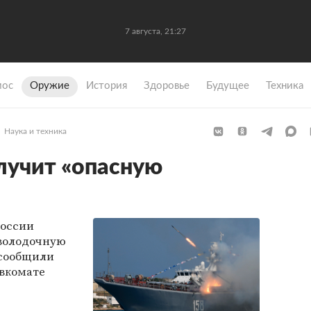
7 августа, 21:27
мос
Оружие
История
Здоровье
Будущее
Техника
Наука и техника
лучит «опасную
России
володочную
 сообщили
вкомате