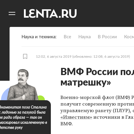
11
A
Наука и техника
Все
Наука
В России
Кос
12:02, 6 августа 2019
(обновлено: 12:08, 6 августа 2019)
ВМФ России по
матрешку»
Военно-морской флот (ВМФ) 
получит современную проти
Знаменитая поза Сталина
управляемую ракету (ПЛУР),
с ладонью за пазухой была
«Известиям»
источники в Гла
не ради образа — так он
ВМФ.
маскировал искалеченную в
детстве руку