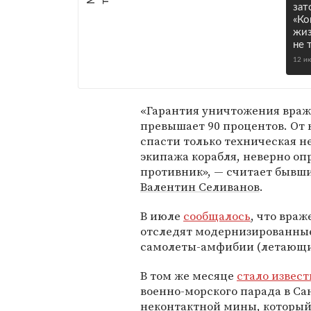
зат
«Ко
жиз
не 
12 и
«Гарантия уничтожения враж
превышает 90 процентов. От
спасти только техническая 
экипажа корабля, неверно оп
противник», — считает бывш
Валентин Селиванов
.
В июле
сообщалось
, что вра
отследят модернизированные
самолеты-амфибии (летающие
В том же месяце
стало извест
военно-морского парада в Са
неконтактной мины, который