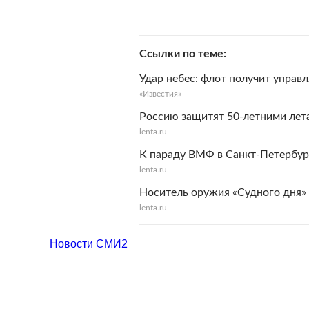
Ссылки по теме
Удар небес: флот получит управ
«Известия»
Россию защитят 50-летними ле
lenta.ru
К параду ВМФ в Санкт-Петербур
lenta.ru
Носитель оружия «Судного дня» 
lenta.ru
Новости СМИ2