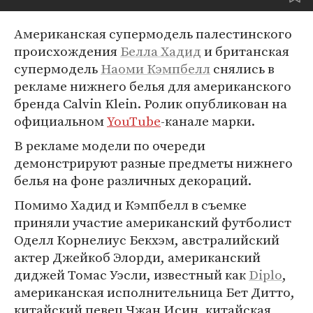
Американская супермодель палестинского
происхождения
Белла Хадид
и британская
супермодель
Наоми Кэмпбелл
снялись в
рекламе нижнего белья для американского
бренда Calvin Klein. Ролик опубликован на
официальном
YouTube
-канале марки.
В рекламе модели по очереди
демонстрируют разные предметы нижнего
белья на фоне различных декораций.
Помимо Хадид и Кэмпбелл в съемке
приняли участие американский футболист
Оделл Корнелиус Бекхэм, австралийский
актер Джейкоб Элорди, американский
диджей Томас Уэсли, известный как
Diplo
,
американская исполнительница Бет Дитто,
китайский певец Чжан Исин, китайская