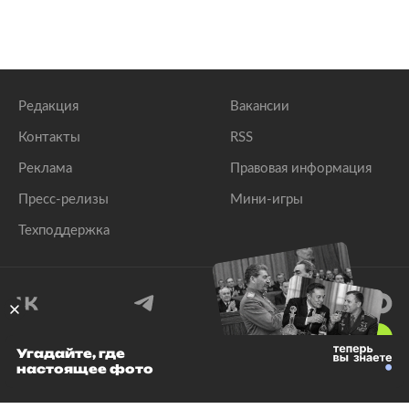
Редакция
Вакансии
Контакты
RSS
Реклама
Правовая информация
Пресс-релизы
Мини-игры
Техподдержка
18
+
Угадайте, где
настоящее фото
© 1999–2026 Все права защищены.
ООО «Лента.Ру»