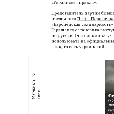
«Украинская правда».
Представитель партии бывш
президента
Петра Порошенк
«Европейская солидарность»
Геращенко
остановила выступ
по-русски. Она напомнила, чт
использовать на официальны
язык, то есть украинский.
М
а
т
р
и
а
л
ы
п
о
т
е
м
е
е
:
«Гн
Укр
гов
Бул