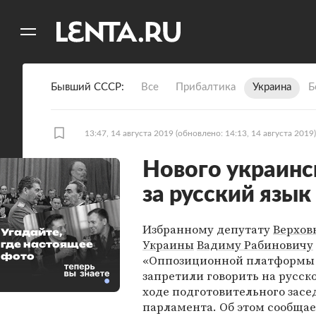
11
A
Бывший СССР
Все
Прибалтика
Украина
Б
13:47, 14 августа 2019
(обновлено: 14:13, 14 августа 2019)
Нового украинс
за русский язык
Избранному депутату
Верхов
Угадайте,
Украины
Вадиму Рабиновичу
где настоящее
фото
«Оппозиционной платформы 
запретили говорить на русско
ходе подготовительного засе
парламента. Об этом сообщае