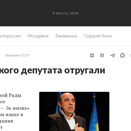
8 августа, 18:03
елоруссия
Молдавия
Закавказье
Средняя Азия
Бывший СССР
кого депутата отругали
ной Рады
от
— За жизнь»
м языке в
дания
т