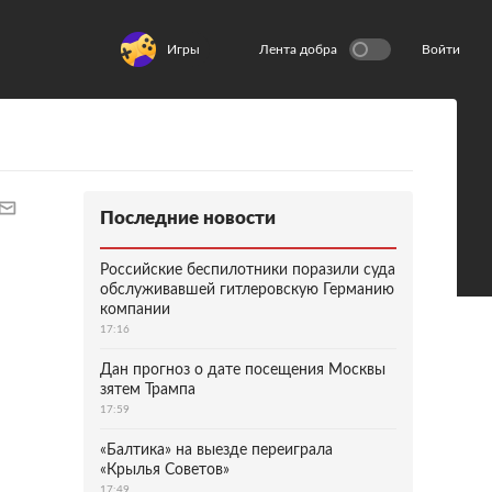
Игры
Лента добра
Войти
Последние новости
Российские беспилотники поразили суда
обслуживавшей гитлеровскую Германию
компании
17:16
Дан прогноз о дате посещения Москвы
зятем Трампа
17:59
«Балтика» на выезде переиграла
«Крылья Советов»
17:49