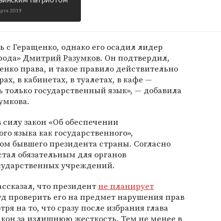
аинским патриотом
арта 2019
 с Геращенко, однако его осадил лидер
арода»
Дмитрий Разумков
. Он подтвердил,
енко права, и такое правило действительно
рах, в кабинетах, в туалетах, в кафе —
ь только государственный язык», — добавила
умкова.
 силу закон «Об обеспечении
о языка как государственного»,
ом бывшего президента страны. Согласно
стал обязательным для органов
осударственных учреждений.
ассказал, что президент
не планирует
д проверить его на предмет нарушения прав
я на то, что сразу после избрания глава
акон за излишнюю жесткость. Тем не менее в