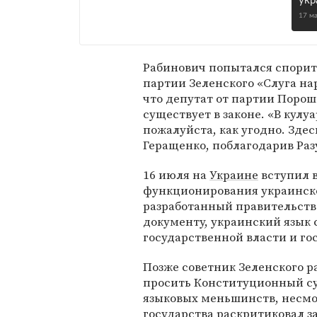
укр
17 м
Рабинович попытался спорить
партии Зеленского «Слуга н
что депутат от партии Порош
существует в законе. «В кулуа
пожалуйста, как угодно. Здес
Геращенко, поблагодарив Раз
16 июля на
Украине
вступил в
функционирования украинског
разработанный правительств
документу, украинский язык 
государственной власти и г
Позже советник Зеленского р
просить Конституционный су
языковых меньшинств, несмотр
государства раскритиковал з