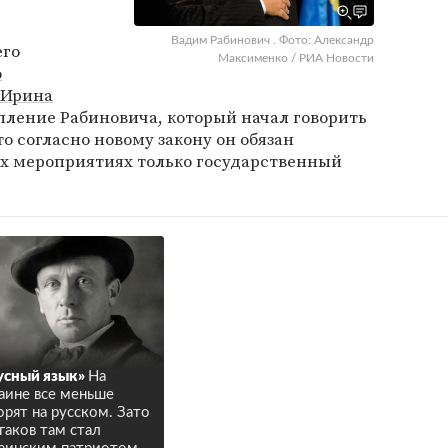
Вадим Рабинович . Фото: Александр
его
Максименко / РИА Новости
о
Ирина
ление Рабиновича, который начал говорить
о согласно новому закону он обязан
х мероприятиях только государственный
усный язык»
На
аине все меньше
орят на русском. Зато
гаков там стал