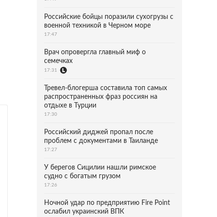
Российские бойцы поразили сухогрузы с
военной техникой в Черном море
17:47
Врач опровергла главный миф о
семечках
17:31
Тревел-блогерша составила топ самых
распространенных фраз россиян на
отдыхе в Турции
17:30
Российский диджей пропал после
проблем с документами в Таиланде
17:27
У берегов Сицилии нашли римское
судно с богатым грузом
17:26
Ночной удар по предприятию Fire Point
ослабил украинский ВПК