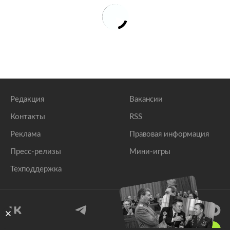
Редакция
Вакансии
Контакты
RSS
Реклама
Правовая информация
Пресс-релизы
Мини-игры
Техподдержка