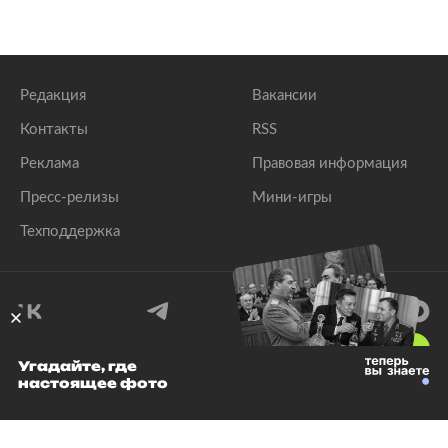
Редакция
Вакансии
Контакты
RSS
Реклама
Правовая информация
Пресс-релизы
Мини-игры
Техподдержка
18
+
Угадайте, где
настоящее фото
© 1999–2026 Все права защищены.
ООО «Лента.Ру»
Лента добра