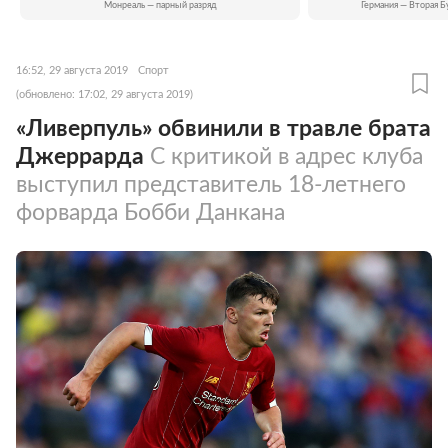
Монреаль — парный разряд
Германия — Вторая Б
16:52, 29 августа 2019
Спорт
(обновлено: 17:02, 29 августа 2019)
«Ливерпуль» обвинили в травле брата
Джеррарда
С критикой в адрес клуба
выступил представитель 18-летнего
форварда Бобби Данкана