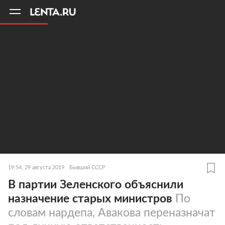
11
A
19:54, 29 августа 2019
Бывший СССР
В партии Зеленского объяснили
назначение старых министров
По
словам нардепа, Авакова переназначат