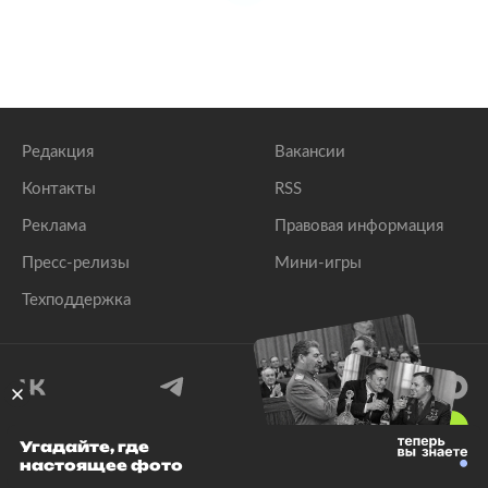
Редакция
Вакансии
Контакты
RSS
Реклама
Правовая информация
Пресс-релизы
Мини-игры
Техподдержка
18
+
Угадайте, где
настоящее фото
© 1999–2026 Все права защищены.
ООО «Лента.Ру»