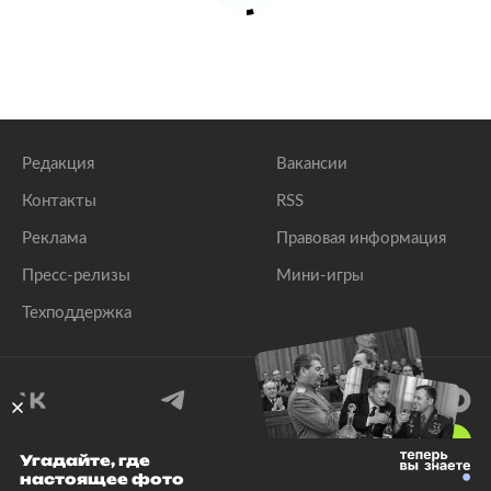
Редакция
Вакансии
Контакты
RSS
Реклама
Правовая информация
Пресс-релизы
Мини-игры
Техподдержка
18
+
Угадайте, где
настоящее фото
© 1999–2026 Все права защищены.
ООО «Лента.Ру»