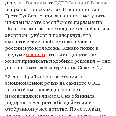
депутат
Госдумы
от
ЛДПР
Василий Власов
направил в посольство Швеции письмо
Грете Тунберг с приглашением выступить в
нижней палате российского парламента.
Политик выразил восхищение силой воли и
энергией Тунберг и подчеркнул, что
экологические проблемы волнуют и
российскую молодежь. Однако позже в
Госдуме
заявили
, что один депутат не
может принимать подобные решения — они
должны быть рассмотрены на Совете ГД.
23 сентября Тунберг выступила с
эмоциональной речью на саммите ООН,
который был посвящен борьбе с
изменениями климата. Она обвинила
лидеров государств в бездействии и
отобранном у нее детстве. По ее словам,
целые экосистемы вымирают и решать эти