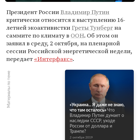
Президент России
Владимир Путин
критически относится к выступлению 16-
летней экоактивистки
Греты Тунберг
на
саммите по климату в
ООН
. Об этом он
заявил в среду, 2 октября, на пленарной
сессии Российской энергетической недели,
передает
«Интерфакс»
.
Материалы по теме
«Украина... Я даже не знаю,
что там осталось»
Что
Владимир Путин думает о
наследии СССР, уходе
России от доллара и
Трампе?
2 октября 2019