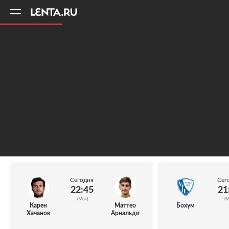
11
A
Сегодня
Сег
22:45
21
(Мск)
(М
Карен
Маттео
Бохум
Хачанов
Арнальди