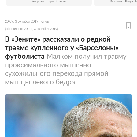
Монреаль — парный разряд
Германия — Вторая Б
20:09, 3 октября 2019
Спорт
(обновлено: 20:21, 3 октября 2019)
В «Зените» рассказали о редкой
травме купленного у «Барселоны»
футболиста
Малком получил травму
проксимального мышечно-
сухожильного перехода прямой
мышцы левого бедра