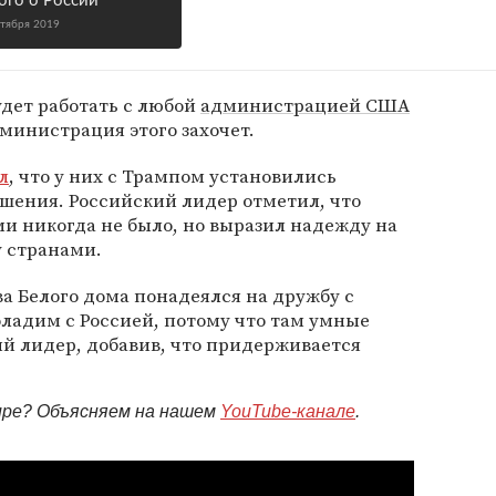
ого о России
ктября 2019
удет работать с любой
администрацией США
дминистрация этого захочет.
л
, что у них с Трампом установились
шения. Российский лидер отметил, что
и никогда не было, но выразил надежду на
 странами.
ава Белого дома понадеялся на дружбу с
поладим с Россией, потому что там умные
й лидер, добавив, что придерживается
мире? Объясняем на нашем
YouTube-канале
.