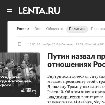
11
A
Россия
Все
Общество
Политика
Происше
13:00, 13 октября 2019
(обновлено: 13:09, 13 октября 201
Путин назвал п
отношениях Ро
Внутриполитическая ситуац
Угадайте,
мешает президенту этой стр
где настоящее
фото
Дональду Трампу
наладить о
Россией. Об этом заявил пре
Владимир Путин
в интервью
телеканалам Al Arabiya, Sky N