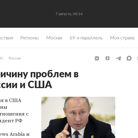
7 августа, 00:14
ствия
Регионы
Москва
69-я параллель
Моя страна
9)
Россия
ричину проблем в
ссии и США
ия в США
аны
тношения с
зидент РФ
еws Arabia и