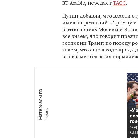
RT Arabic, передает
ТАСС
.
Путин добавил, что власти с
имеют претензий к Трампу из
в отношениях Москвы и Ваши
все знаем, что говорит пре
господин Трамп по поводу р
знаем, что еще в ходе пред
высказывался за их нормализ
М
а
т
р
и
а
л
ы
п
о
т
е
м
е
е
:
«У 
пор
гол
жур
США