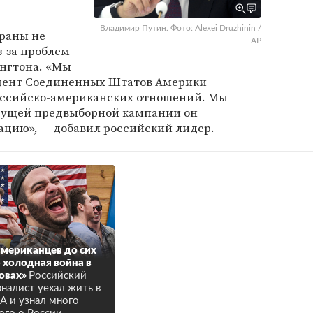
Владимир Путин. Фото: Alexei Druzhinin /
траны не
AP
-за проблем
нгтона. «Мы
зидент Соединенных Штатов Америки
оссийско-американских отношений. Мы
ыдущей предвыборной кампании он
ацию», — добавил российский лидер.
американцев до сих
 холодная война в
овах»
Российский
налист уехал жить в
 и узнал много