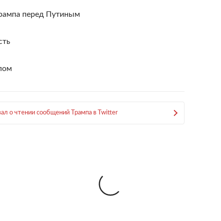
Трампа перед Путиным
сть
пом
ал о чтении сообщений Трампа в Twitter