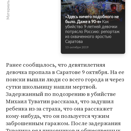
Материалы по теме
«Здесь ничего подобного не
было. Даже в 90-е»
Как
убийство 9-летней девочки
потрясло Россию: репортаж
из охваченного яростью
Саратова
13 октября 2019
Ранее сообщалось, что девятилетняя
девочка пропала в Саратове 9 октября. На ее
поиски вышли люди со всего города и через
сутки школьницу нашли мертвой.
Задержанный по подозрению в убийстве
Михаил Туватин рассказал, что задушил
ребенка из-за страха, что она расскажет
кому-нибудь, что он пользуется чужим
заброшенным гаражом. После задержания
Туватина ряд чиновников и общественных