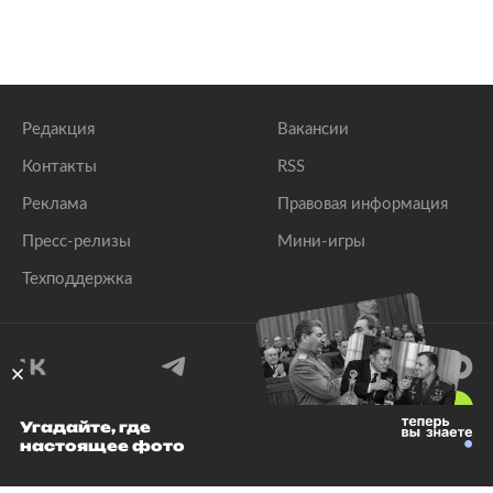
Редакция
Вакансии
Контакты
RSS
Реклама
Правовая информация
Пресс-релизы
Мини-игры
Техподдержка
18
+
Угадайте, где
настоящее фото
© 1999–2026 Все права защищены.
ООО «Лента.Ру»