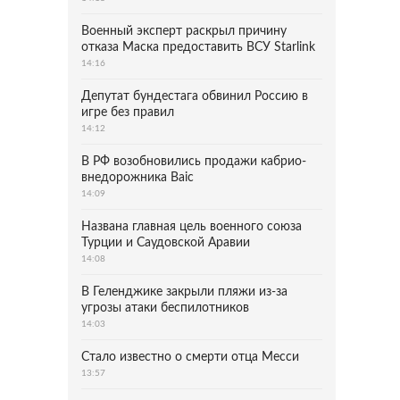
Военный эксперт раскрыл причину
отказа Маска предоставить ВСУ Starlink
14:16
Депутат бундестага обвинил Россию в
игре без правил
14:12
В РФ возобновились продажи кабрио-
внедорожника Baic
14:09
Названа главная цель военного союза
Турции и Саудовской Аравии
14:08
В Геленджике закрыли пляжи из-за
угрозы атаки беспилотников
14:03
Стало известно о смерти отца Месси
13:57