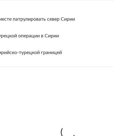
месте патрулировать север Сирии
урецкой операции в Сирии
ирийско-турецкой границей