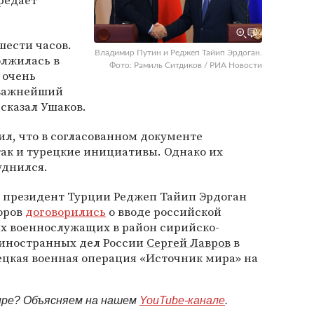
ередает
шести часов.
Владимир Путин и Реджеп Тайип Эрдоган.
олжилась в
Фото: Рамиль Ситдиков / РИА Новости
 очень
 важнейший
сказал Ушаков.
л, что в согласованном документе
так и турецкие инициативы. Однако их
уднился.
и президент Турции Реджеп Тайип Эрдоган
оров
договорились
о вводе российской
х военнослужащих в район сирийско-
 иностранных дел России
Сергей Лавров
в
рецкая военная операция «Источник мира» на
мире? Объясняем на нашем
YouTube-канале
.