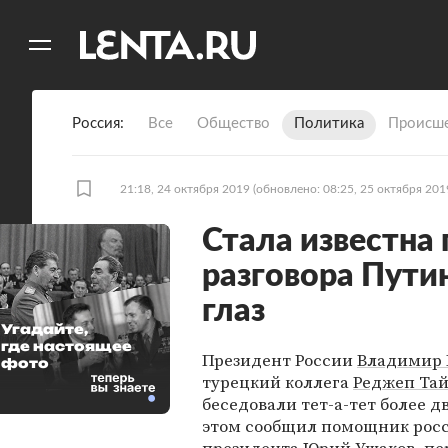
11
A
Россия
Все
Общество
Политика
Происше
21:18, 24 октября 2019
(обновлено: 08:25, 25 октября 201
Стала известна
разговора Путин
глаз
Угадайте,
где настоящее
Президент России
Владимир 
фото
турецкий коллега
Реджеп Тай
беседовали тет-а-тет более дв
этом сообщил помощник рос