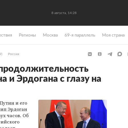
8 августа, 14:28
ствия
Регионы
Москва
69-я параллель
Моя страна
9)
Россия
 продолжительность
а и Эрдогана с глазу на
Путин
и его
ип Эрдоган
ух часов. Об
сийского