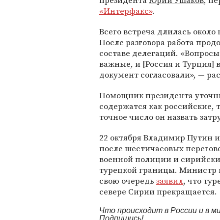
президента
Юрий Ушаков
, п
«Интерфакс»
.
Всего встреча длилась около 
После разговора работа прод
составе делегаций. «Вопросы
важные, и [Россия и Турция]
документ согласовали», — рас
Помощник президента уточни
содержатся как российские, 
точное число он назвать затр
22 октября Владимир Путин 
после шестичасовых перегов
военной полиции и сирийски
турецкой границы. Министр
свою очередь
заявил
, что ту
севере Сирии прекращается.
Что происходит в России и в 
Подпишись!