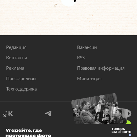
Редакция
Вакансии
Контакты
RSS
Реклама
Правовая информация
Пресс-релизы
Мини-игры
Техподдержка
18
+
Угадайте, где
настоящее фото
© 1999–2026 Все права защищены.