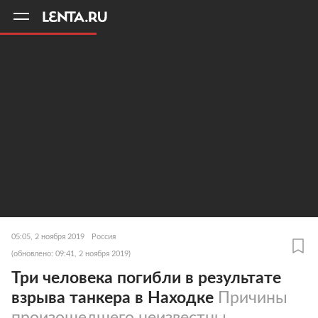
11
A
05:05, 2 ноября 2019
Россия
(обновлено: 09:41, 2 ноября 2019)
Три человека погибли в результате
взрыва танкера в Находке
Причины
произошедшего неизвестны