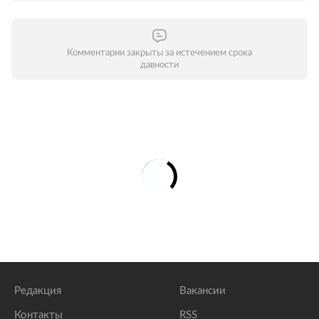
Комментарии закрыты за истечением срока
давности
Редакция
Вакансии
Контакты
RSS