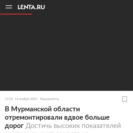
11
A
17:04, 14 ноября 2019
Нацпроекты
В Мурманской области
отремонтировали вдвое больше
дорог
Достичь высоких показателей