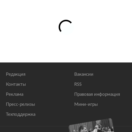
Редакция
Вакансии
Контакты
RSS
Реклама
Правовая информация
Пресс-релизы
Мини-игры
Техподдержка