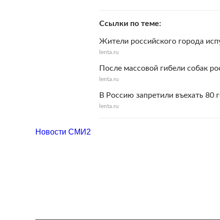
Ссылки по теме
Жители российского города испу
lenta.ru
После массовой гибели собак ро
lenta.ru
В Россию запретили въехать 80 
lenta.ru
Новости СМИ2