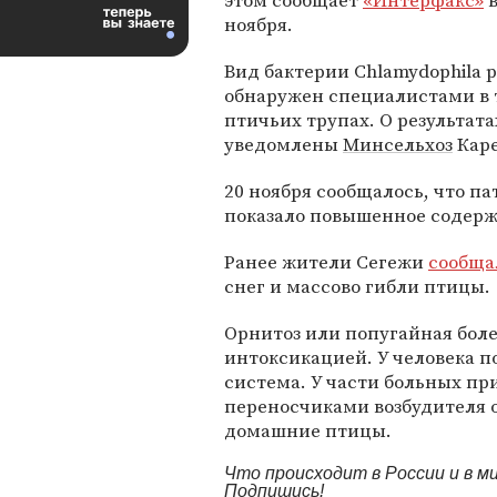
этом сообщает
«Интерфакс»
в
ноября.
Вид бактерии Chlamydophila ps
обнаружен специалистами в 
птичьих трупах. О результата
уведомлены
Минсельхоз
Каре
20 ноября сообщалось, что п
показало повышенное содерж
Ранее жители Сегежи
сообща
снег и массово гибли птицы.
Орнитоз или попугайная боле
интоксикацией. У человека п
система. У части больных п
переносчиками возбудителя о
домашние птицы.
Что происходит в России и в 
Подпишись!