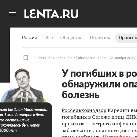
11
A
Россия
Все
Общество
Политика
Происше
14:54, 22 ноября 2019
(обновлено: 15:04, 22 ноября 2019)
У погибших в р
обнаружили оп
болезнь
Россельхознадзор
Карелии вы
Если бы Илон Маск тратил
по 1 млн долларов в день,
погибших в Сегеже птиц ДНК
его состояние не
орнитоза — острого инфекци
закончилось бы и через
заболевания, опасного для че
2000 лет