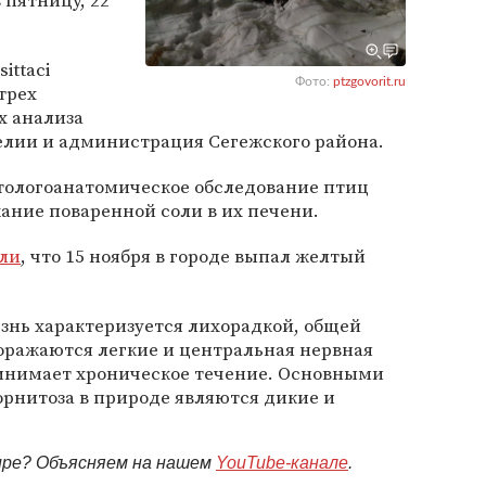
 пятницу, 22
ittaci
Фото:
ptzgovorit.ru
трех
х анализа
лии и администрация Сегежского района.
атологоанатомическое обследование птиц
ание поваренной соли в их печени.
ли
, что 15 ноября в городе выпал желтый
знь характеризуется лихорадкой, общей
оражаются легкие и центральная нервная
ринимает хроническое течение. Основными
рнитоза в природе являются дикие и
мире? Объясняем на нашем
YouTube-канале
.