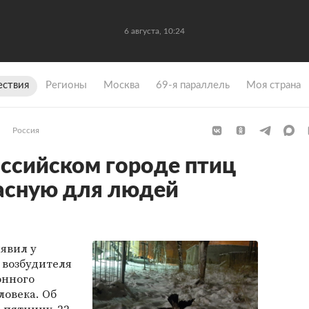
6 августа, 10:24
ствия
Регионы
Москва
69-я параллель
Моя страна
Россия
оссийском городе птиц
асную для людей
явил у
 возбудителя
онного
ловека. Об