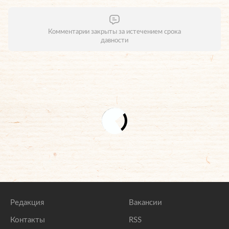
Комментарии закрыты за истечением срока
давности
Редакция
Вакансии
Контакты
RSS